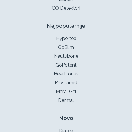
CO Detektori
Najpopularnije
Hypertea
GoSlim
Nautubone
GoPotent
HeartTonus
Prostamid
Maral Gel
Dermal
Novo
DiaTea