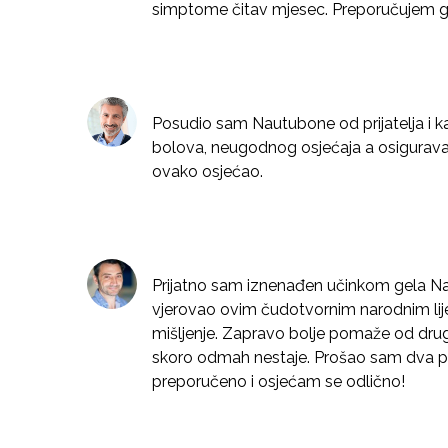
simptome čitav mjesec. Preporučujem g
Posudio sam Nautubone od prijatelja i 
bolova, neugodnog osjećaja a osigurav
ovako osjećao.
Prijatno sam iznenađen učinkom gela Na
vjerovao ovim čudotvornim narodnim lij
mišljenje. Zapravo bolje pomaže od drug
skoro odmah nestaje. Prošao sam dva p
preporučeno i osjećam se odlično!