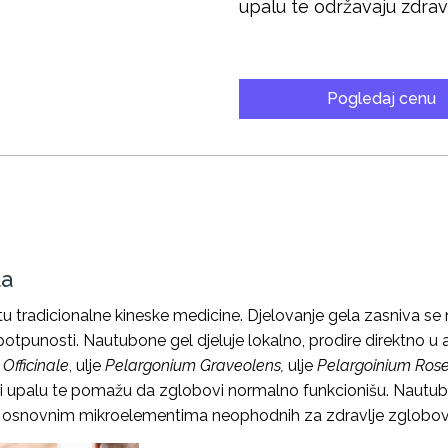
upalu te održavaju zdrav
Pogledaj cenu
la
tradicionalne kineske medicine. Djelovanje gela zasniva se na
 potpunosti. Nautubone gel djeluje lokalno, prodire direktno u art
fficinale
, ulje
Pelargonium Graveolens,
ulje
Pelargoinium Ro
 i upalu te pomažu da zglobovi normalno funkcionišu. Nautubon
ve osnovnim mikroelementima neophodnih za zdravlje zglobov