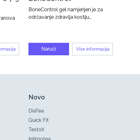
BoneControl gel namjenjen je za
održavanje zdravlja kostiju…
rranova
Naruči
ormacija
Više informacija
Novo
DiaTea
Quick Fit
TestoX
Intimotea