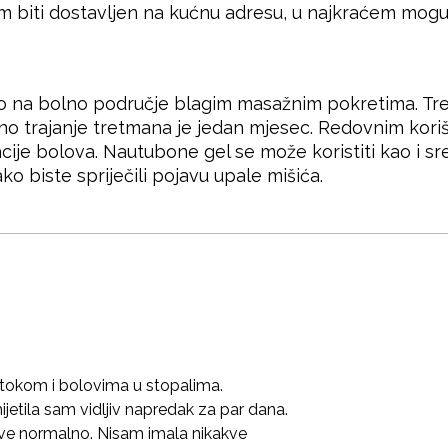
m biti dostavljen na kućnu adresu, u najkraćem mog
 na bolno područje blagim masažnim pokretima. Tre
no trajanje tretmana je jedan mjesec. Redovnim kor
cije bolova. Nautubone gel se može koristiti kao i sr
 biste spriječili pojavu upale mišića.
otokom i bolovima u stopalima.
etila sam vidljiv napredak za par dana.
 sve normalno. Nisam imala nikakve