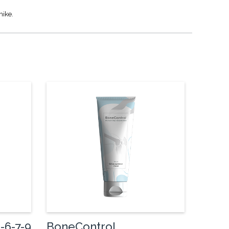
nike.
-6-7-9
BoneControl