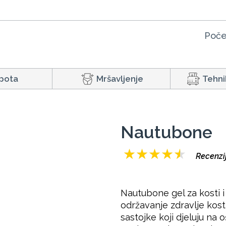
Poče
pota
Mršavljenje
Tehni
Nautubone
★
★
★
★
★
Recenzi
Nautubone gel za kosti 
održavanje zdravlje kosti
sastojke koji djeluju na 