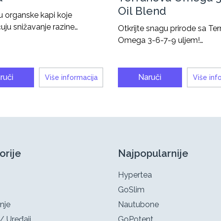
Oil Blend
u organske kapi koje
ju snižavanje razine…
Otkrijte snagu prirode sa Te
Omega 3-6-7-9 uljem!…
ruči
Naruči
Više informacija
Više inf
orije
Najpopularnije
Hypertea
GoSlim
nje
Nautubone
/ Uređaji
GoPotent