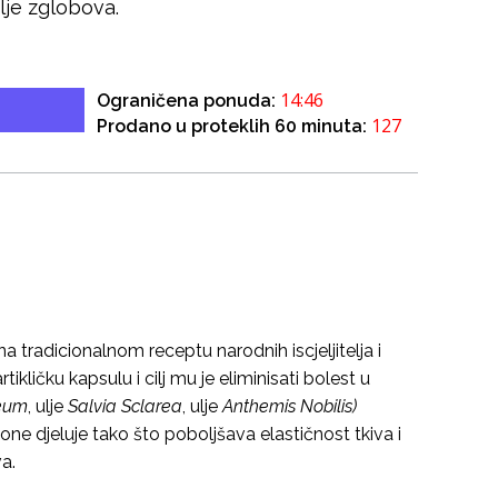
lje zglobova.
14:45
Ograničena ponuda:
127
Prodano u proteklih 60 minuta:
 tradicionalnom receptu narodnih iscjeljitelja i
ikličku kapsulu i cilj mu je eliminisati bolest u
seum
, ulje
Salvia Sclarea
, ulje
Anthemis Nobilis)
e djeluje tako što poboljšava elastičnost tkiva i
a.