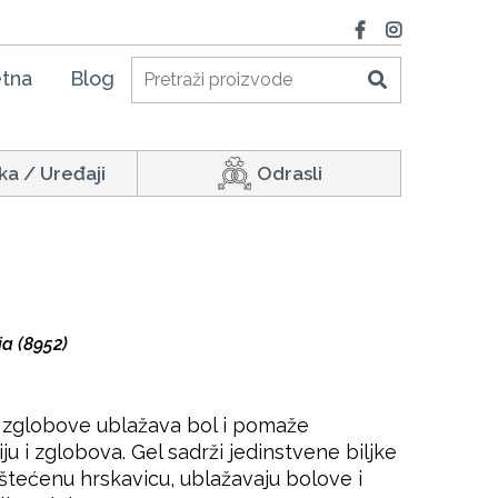
tna
Blog
ka / Uređaji
Odrasli
ja (8952)
i zglobove ublažava bol i pomaže
ju i zglobova. Gel sadrži jedinstvene biljke
oštećenu hrskavicu, ublažavaju bolove i