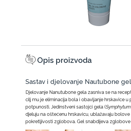
Opis proizvoda
Sastav i djelovanje Nautubone ge
Djelovanje Nanutubone gela zasniva se na receptu 
cilj mu je eliminacija bola i obavljanje hrskavice u
potpunosti. Jedinstveni sastojci gela
(
Symphytum O
djeluju na oštećenu hrskavicu, ublažavaju bolove
pokretljivosti zglobova. Gel snabdijeva zglobo