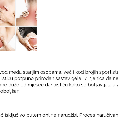
zvod među starijim osobama, već i kod brojih sporti
e ističu potpuno prirodan sastav gela i činjenica da 
one duže od mjesec danaističu kako se bol javljala 
poboljšan.
isključivo putem online narudžbi. Proces naručivanj