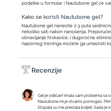
podatke u formular i Nautubone gel će va
Kako se koristi Nautubone gel?
Nautubone gel nanesite 2-3 puta sedmično
nekoliko sati nakon nanošenja. Preporuče
obnavljanje hrskavice, i dugoročne elimina
napornog treninga možete ga umasirati kako
Recenzije
Gel je odličan! Imala sam problema sa 
Nautubone mi je stvarno pomogao. Primij
Stopala su me prestala boljeti. Sada je