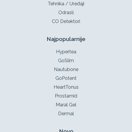
Tehnika / Uređaji
Odrasli
CO Detektori
Najpopularnije
Hypertea
GoSlim
Nautubone
GoPotent
HeartTonus
Prostamid
Maral Gel
Dermal
Novo