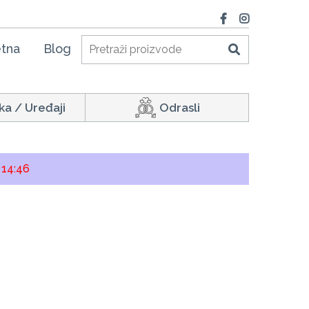
tna
Blog
ka / Uređaji
Odrasli
:
14:46