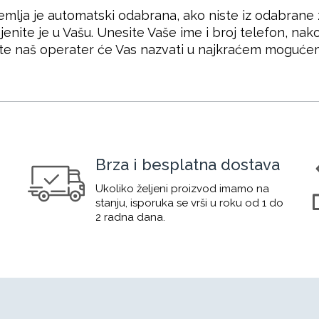
emlja je automatski odabrana, ako niste iz odabrane 
enite je u Vašu. Unesite Vaše ime i broj telefon, nak
te naš operater će Vas nazvati u najkraćem moguće
Brza i besplatna dostava
Ukoliko željeni proizvod imamo na
stanju, isporuka se vrši u roku od 1 do
2 radna dana.