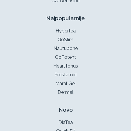
CO Detektori
Najpopularnije
Hypertea
GoSlim
Nautubone
GoPotent
HeartTonus
Prostamid
Maral Gel
Dermal
Novo
DiaTea