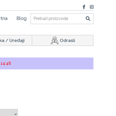
tna
Blog
ka / Uređaji
Odrasli
:
14:46