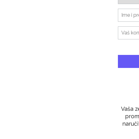
Vaša z
promj
naruči