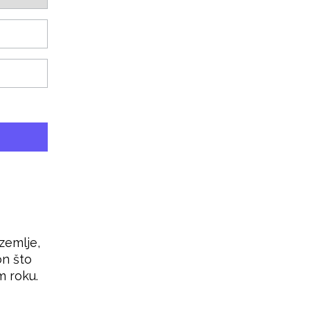
zemlje,
on što
m roku.