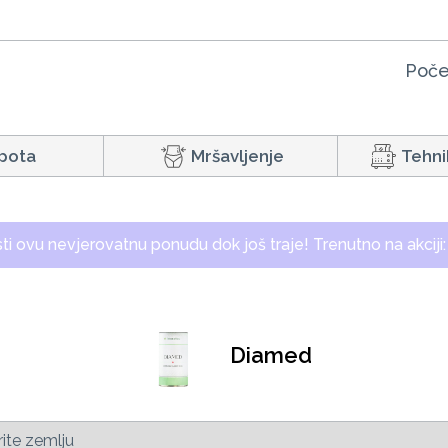
Poče
pota
Mršavljenje
Tehni
isti ovu nevjerovatnu ponudu dok još traje! Trenutno na akciji
Diamed