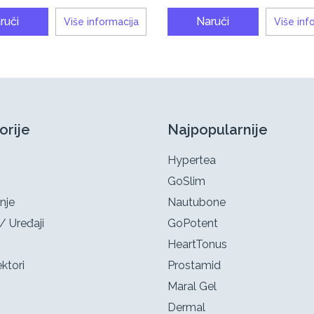
ruči
Naruči
Više informacija
Više inf
orije
Najpopularnije
Hypertea
GoSlim
nje
Nautubone
/ Uređaji
GoPotent
HeartTonus
ktori
Prostamid
Maral Gel
Dermal