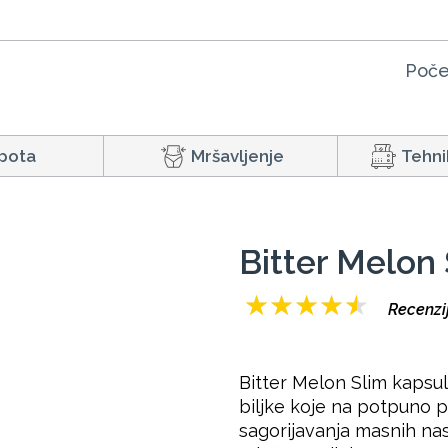
Poče
pota
Mršavljenje
Tehni
Bitter Melon
★
★
★
★
★
Recenzi
Bitter Melon Slim kapsu
biljke koje na potpuno 
sagorijavanja masnih na