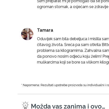
Slim preparat mi je pomogao da se pon
ogroman stomak, a osjećam se zdravije i
Tamara
Oduvijek sam bila debeljuca i mislila sam
čitavog života. Sreća pa sam otkrila Bitt
problema sa kilogramima. Zahvalna sam
da ponovo nosim odjeću koju želim! Pre
muškarcima koji se bore sa viškom kilo
* Napomena: Rezultati upotrebe proizvoda su individualni i ra
Možda vas zanima i ovo…