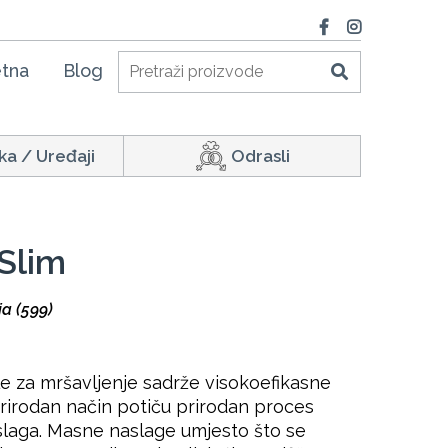
tna
Blog
ka / Uređaji
Odrasli
 Slim
ja (599)
le za mršavljenje sadrže visokoefikasne
prirodan način potiču prirodan proces
slaga. Masne naslage umjesto što se