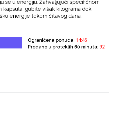
aju se u energiju. Zahvaljujući specifičnom
m kapsula, gubite višak kilograma dok
išku energije tokom čitavog dana.
14:46
Ograničena ponuda:
92
Prodano u proteklih 60 minuta: