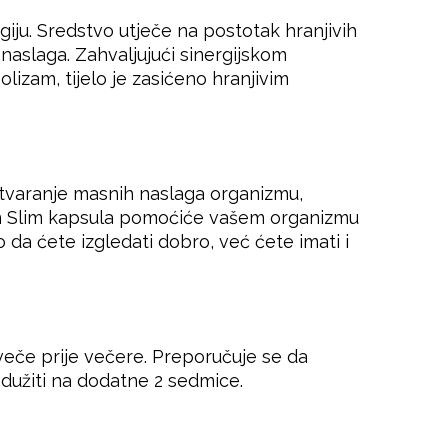
iju. Sredstvo utječe na postotak hranjivih
 naslaga. Zahvaljujući sinergijskom
olizam, tijelo je zasićeno hranjivim
stvaranje masnih naslaga organizmu,
elon Slim kapsula pomoćiće vašem organizmu
mo da ćete izgledati dobro, već ćete imati i
uveče prije večere. Preporučuje se da
odužiti na dodatne 2 sedmice.