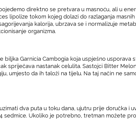
 pojedemo direktno se pretvara u masnoću, ali u energ
oces lipolize tokom kojeg dolazi do razlaganja masnih
sagorijevanja kalorija, ubrzava se i normalizuje metab
ionisanje organizma.
 je biljka Garnicia Cambogia koja uspješno usporava 
čak spriječava nastanak celulita. Sastojci Bitter M
iju, umjesto da ih taloži na tijelu. Na taj način ne sa
zimati dva puta u toku dana, ujutru prije doručka i 
od 4 sedmice. Ukoliko je potrebno, tretman možete pr