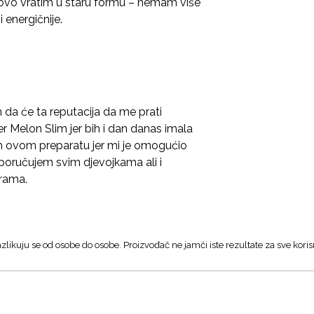
ovo vratim u staru formu – nemam više
 energičnije.
 da će ta reputacija da me prati
er Melon Slim jer bih i dan danas imala
 ovom preparatu jer mi je omogućio
poručujem svim djevojkama ali i
grama.
zlikuju se od osobe do osobe. Proizvođač ne jamči iste rezultate za sve koris