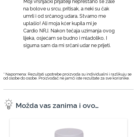
Moji vršnjački prijatelji neprestano se žale
na bolove u srcu, pritisak, a neki su čak
umrli i od srčanog udara. Stvarno me
uplašio! Ali moja kćer kupila mi je
Cardio NRJ. Nakon tečaja uzimanja ovog
lijeka, osjećam se budno i mladoliko. I
sigurna sam da mi srčani udar ne prijeti.
* Napomena: Rezultati upotrebe proizvoda su individualni i razlikuju se
od osobe do osobe. Proizvođač ne jamči iste rezultate za sve korisnike.
Možda vas zanima i ovo…