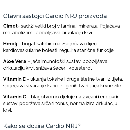
Glavni sastojci Cardio NRJ proizvoda
Cimet-
s
adrži veliki broj vitamina i minerala. Pojačava
metabolizam i poboljšava cirkulaciju krvi.
Hmelj
– b
ogat katehinima. Sprječava i liječi
kardiovaskularne bolesti, regulira stanične funkcije.
Aloe Vera
– j
ača imunološki sustav, poboljšava
cirkulaciju krvi, snižava šećer i kolesterol.
Vitamin E
– u
klanja toksine i druge štetne tvari iz tijela,
sprječava stvaranje kancerogenih tvari. jača krvne žile.
Vitamin C
– b
lagotvorno djeluje na živčani i endokrini
sustav, podržava srčani tonus, normalizira cirkulaciju
krvi.
Kako se dozira Cardio NRJ?