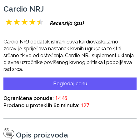
Cardio NRJ
★
★
★
★
★
Recenzija (911)
Cardio NRJ dodatak ishrani čuva kardiovaskularno
zdravlje, spriječava nastanak krvnih ugrušaka te štiti
srčano tkivo od oštećenja. Cardio NRJ suplement uklanja
glavne uzročnike povišenog krvnog pritiska i poboljšava
rad srca.
Pogledaj cenu
14:45
Ograničena ponuda:
127
Prodano u proteklih 60 minuta:
Opis proizvoda