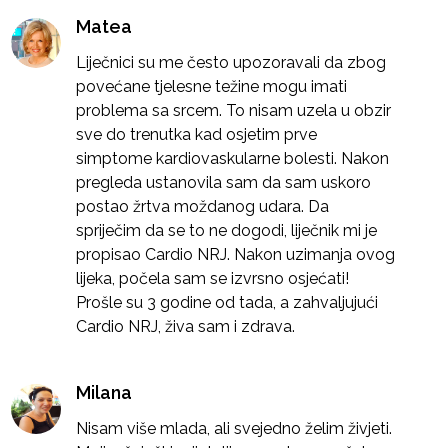
Matea
Liječnici su me često upozoravali da zbog
povećane tjelesne težine mogu imati
problema sa srcem. To nisam uzela u obzir
sve do trenutka kad osjetim prve
simptome kardiovaskularne bolesti. Nakon
pregleda ustanovila sam da sam uskoro
postao žrtva moždanog udara. Da
spriječim da se to ne dogodi, liječnik mi je
propisao Cardio NRJ. Nakon uzimanja ovog
lijeka, počela sam se izvrsno osjećati!
Prošle su 3 godine od tada, a zahvaljujući
Cardio NRJ, živa sam i zdrava.
Milana
Nisam više mlada, ali svejedno želim živjeti.