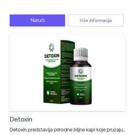
Naruči
Više informacija
Detoxin
Detoxin predstavlja prirodne biljne kapi koje pružaju…