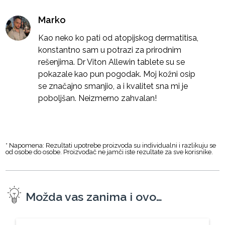
Marko
Kao neko ko pati od atopijskog dermatitisa,
konstantno sam u potrazi za prirodnim
rešenjima. Dr Viton Allewin tablete su se
pokazale kao pun pogodak. Moj kožni osip
se značajno smanjio, a i kvalitet sna mi je
poboljšan. Neizmerno zahvalan!
* Napomena: Rezultati upotrebe proizvoda su individualni i razlikuju se
od osobe do osobe. Proizvođač ne jamči iste rezultate za sve korisnike.
Možda vas zanima i ovo…