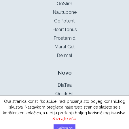
GoSlim
Nautubone
GoPotent
HeartTonus
Prostamid
Maral Gel
Dermal
Novo
DiaTea
Quick Fit
Ova stranica koristi "kolačiće" radi pružanja što boljeg korisničkog
TestoX
iskustva. Nastavkom pregleda naše web stranice slažete se s
Intimotea
korištenjem kolačića, a u cilju pružanja boljeg korisničkog iskustva.
Saznajte više
.
Slažem se