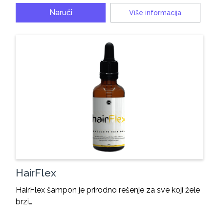
Naruči
Više informacija
HairFlex
HairFlex šampon je prirodno rešenje za sve koji žele
brzi…