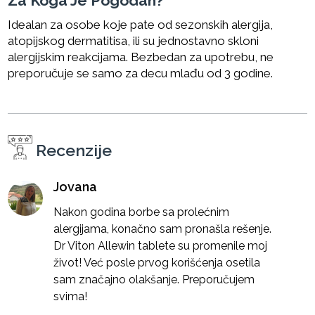
Za Koga Je Pogodan?
Idealan za osobe koje pate od sezonskih alergija,
atopijskog dermatitisa, ili su jednostavno skloni
alergijskim reakcijama. Bezbedan za upotrebu, ne
preporučuje se samo za decu mlađu od 3 godine.
Recenzije
Jovana
Nakon godina borbe sa prolećnim
alergijama, konačno sam pronašla rešenje.
Dr Viton Allewin tablete su promenile moj
život! Već posle prvog korišćenja osetila
sam značajno olakšanje. Preporučujem
svima!