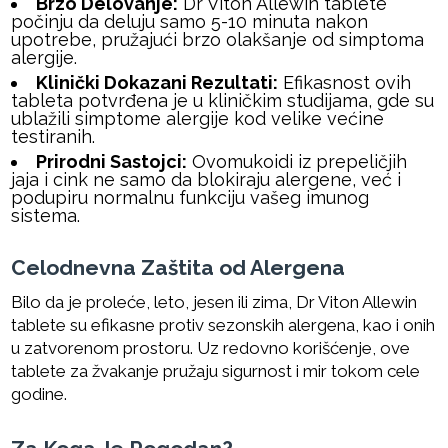
Brzo Delovanje:
Dr Viton Allewin tablete
počinju da deluju samo 5-10 minuta nakon
upotrebe, pružajući brzo olakšanje od simptoma
alergije.
Klinički Dokazani Rezultati:
Efikasnost ovih
tableta potvrđena je u kliničkim studijama, gde su
ublažili simptome alergije kod velike većine
testiranih.
Prirodni Sastojci:
Ovomukoidi iz prepeličjih
jaja i cink ne samo da blokiraju alergene, već i
podupiru normalnu funkciju vašeg imunog
sistema.
Celodnevna Zaštita od Alergena
Bilo da je proleće, leto, jesen ili zima, Dr Viton Allewin
tablete su efikasne protiv sezonskih alergena, kao i onih
u zatvorenom prostoru. Uz redovno korišćenje, ove
tablete za žvakanje pružaju sigurnost i mir tokom cele
godine.