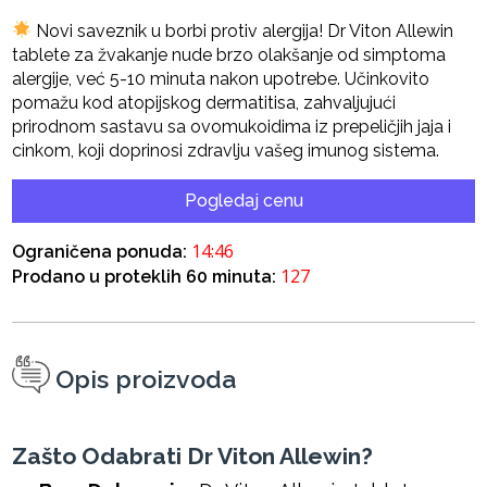
Novi saveznik u borbi protiv alergija! Dr Viton Allewin
tablete za žvakanje nude brzo olakšanje od simptoma
alergije, već 5-10 minuta nakon upotrebe. Učinkovito
pomažu kod atopijskog dermatitisa, zahvaljujući
prirodnom sastavu sa ovomukoidima iz prepeličjih jaja i
cinkom, koji doprinosi zdravlju vašeg imunog sistema.
Pogledaj cenu
14:45
Ograničena ponuda:
127
Prodano u proteklih 60 minuta:
Opis proizvoda
Zašto Odabrati Dr Viton Allewin?