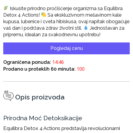
Iskusite prirodno pročišćenje organizma sa Equilibra
Detox 4 Actions!
Sa ekskluzivnom mešavinom kale
kupusa, lubenice i cveta hibiskusa, ovaj napitak obogaćuje
vaš dan i podržava zdrav životni stil.
Jednostavan za
pripremu, idealan za svakodnevnu upotrebu!
Pogledaj cenu
14:45
Ograničena ponuda:
100
Prodano u proteklih 60 minuta:
Opis proizvoda
Prirodna Moć Detoksikacije
Equilibra Detox 4 Actions predstavlja revolucionarni