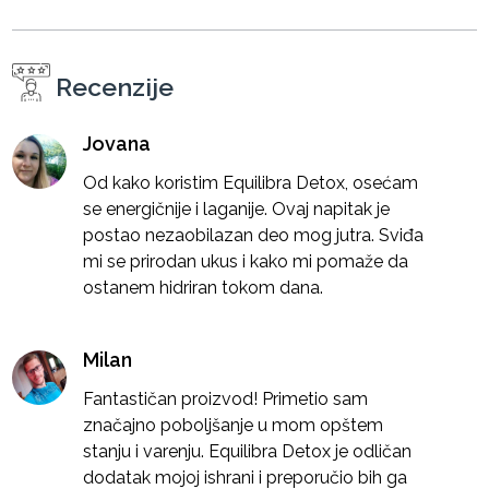
Recenzije
Jovana
Od kako koristim Equilibra Detox, osećam
se energičnije i laganije. Ovaj napitak je
postao nezaobilazan deo mog jutra. Sviđa
mi se prirodan ukus i kako mi pomaže da
ostanem hidriran tokom dana.
Milan
Fantastičan proizvod! Primetio sam
značajno poboljšanje u mom opštem
stanju i varenju. Equilibra Detox je odličan
dodatak mojoj ishrani i preporučio bih ga