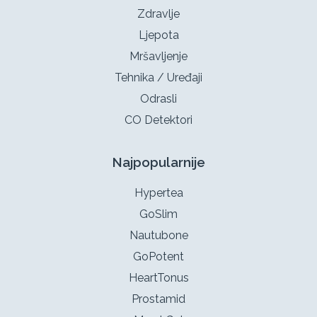
Zdravlje
Ljepota
Mršavljenje
Tehnika / Uređaji
Odrasli
CO Detektori
Najpopularnije
Hypertea
GoSlim
Nautubone
GoPotent
HeartTonus
Prostamid