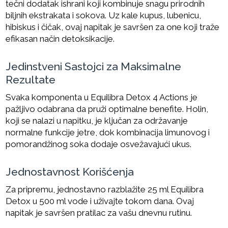
tečni dodatak ishrani koji kombinuje snagu prirodnih
biljnih ekstrakata i sokova. Uz kale kupus, lubenicu,
hibiskus i čičak, ovaj napitak je savršen za one koji traže
efikasan način detoksikacije.
Jedinstveni Sastojci za Maksimalne
Rezultate
Svaka komponenta u Equilibra Detox 4 Actions je
pažljivo odabrana da pruži optimalne benefite. Holin,
koji se nalazi u napitku, je ključan za održavanje
normalne funkcije jetre, dok kombinacija limunovog i
pomorandžinog soka dodaje osvežavajući ukus.
Jednostavnost Korišćenja
Za pripremu, jednostavno razblažite 25 ml Equilibra
Detox u 500 ml vode i uživajte tokom dana. Ovaj
napitak je savršen pratilac za vašu dnevnu rutinu.