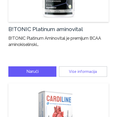
B!TONIC Platinum aminovital
B!TONIC Platinum Aminovital je premijum BCAA
aminokiselinski…
Naruči
Više informacija