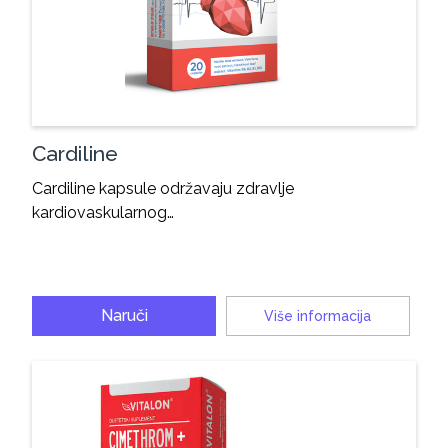
Cardiline
Cardiline kapsule održavaju zdravlje
kardiovaskularnog…
Naruči
Više informacija