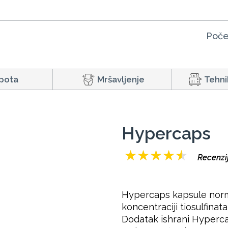
Poče
pota
Mršavljenje
Tehni
Hypercaps
★
★
★
★
★
Recenzij
Hypercaps kapsule normal
koncentraciji tiosulfinat
Dodatak ishrani Hypercap