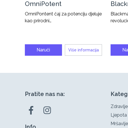
OmniPotent
Blac
OmniPontent čaj za potenciju djeluje
Blackma
kao prirodni…
revoluci
Naruči
Na
Više informacija
Pratite nas na:
Kateg
Zdravlje
Ljepota
Mršavlje
Info