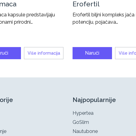
kmaca
Erofertil
ca kapsule predstavljaju
Erofertil biljni kompleks jač
onarni prirodni…
potenciju, pojačava…
ruči
Naruči
Više informacija
Više inf
orije
Najpopularnije
Hypertea
GoSlim
nje
Nautubone