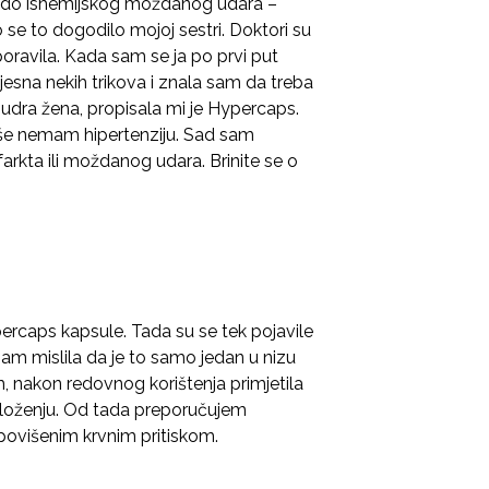
i do ishemijskog moždanog udara –
se to dogodilo mojoj sestri. Doktori su
 oporavila. Kada sam se ja po prvi put
esna nekih trikova i znala sam da treba
 mudra žena, propisala mi je Hypercaps.
više nemam hipertenziju. Sad sam
arkta ili moždanog udara. Brinite se o
rcaps kapsule. Tada su se tek pojavile
 sam mislila da je to samo jedan u nizu
m, nakon redovnog korištenja primjetila
oloženju. Od tada preporučujem
povišenim krvnim pritiskom.