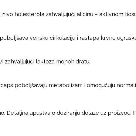
vo holesterola zahvaljujući alicinu – aktivnom tiosulf
oboljšava vensku cirkulaciju i rastapa krvne ugrušk
i zahvaljujući laktoza monohidratu.
ps poboljšavaju metabolizam i omogućuju normalizi
o. Detaljna upustva o doziranju dolaze uz proizvod.