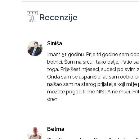
Recenzije
Siniša
Imam 51 godinu. Prije tri godine sam dob
bolnici. Šum na srcu i tako dalje. Patio 
toga. Prije šest mjeseci, sudeći po svi
Onda sam se uspaničio, ali sam odbio piti
naišao sam na starog prijatelja koji mi j
možete pogoditi, me NIŠTA ne muči. Prit
dren!
Belma