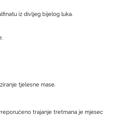
inatu iz divljeg bijelog luka.
e.
ranje tjelesne mase.
 Preporučeno trajanje tretmana je mjesec