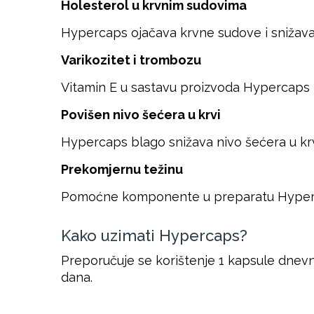
Holesterol u krvnim sudovima
Hypercaps ojačava krvne sudove i snižava ni
Varikozitet i trombozu
Vitamin E u sastavu proizvoda Hypercaps p
Povišen nivo šećera u krvi
Hypercaps blago snižava nivo šećera u krv
Prekomjernu težinu
Pomoćne komponente u preparatu Hyperca
Kako uzimati Hypercaps?
Preporučuje se korištenje 1 kapsule dnevn
dana.