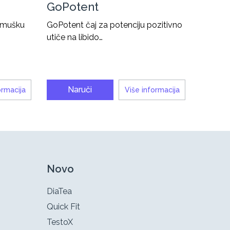
GoPotent
a mušku
GoPotent čaj za potenciju pozitivno
utiče na libido…
Naruči
ormacija
Više informacija
Novo
DiaTea
Quick Fit
TestoX