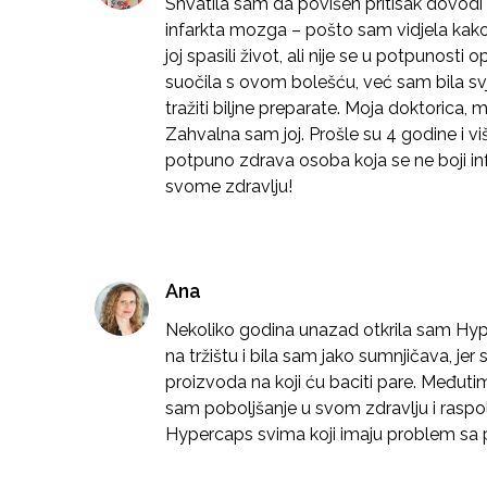
Shvatila sam da povišen pritisak dovod
infarkta mozga – pošto sam vidjela kako 
joj spasili život, ali nije se u potpunosti
suočila s ovom bolešću, već sam bila svj
tražiti biljne preparate. Moja doktorica,
Zahvalna sam joj. Prošle su 4 godine i 
potpuno zdrava osoba koja se ne boji inf
svome zdravlju!
Ana
Nekoliko godina unazad otkrila sam Hype
na tržištu i bila sam jako sumnjičava, jer
proizvoda na koji ću baciti pare. Međuti
sam poboljšanje u svom zdravlju i rasp
Hypercaps svima koji imaju problem sa 