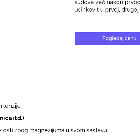
sudova već nakon prvog
učinkovit u prvoj, drugoj 
Pogledaj cenu
tenzije:
ica itd.)
etosti zbog magnezijuma u svom sastavu.