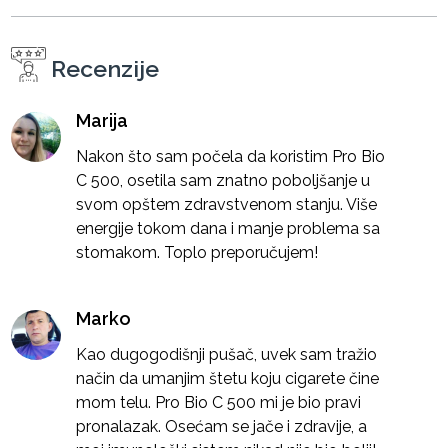
Recenzije
Marija
Nakon što sam počela da koristim Pro Bio
C 500, osetila sam znatno poboljšanje u
svom opštem zdravstvenom stanju. Više
energije tokom dana i manje problema sa
stomakom. Toplo preporučujem!
Marko
Kao dugogodišnji pušač, uvek sam tražio
način da umanjim štetu koju cigarete čine
mom telu. Pro Bio C 500 mi je bio pravi
pronalazak. Osećam se jače i zdravije, a