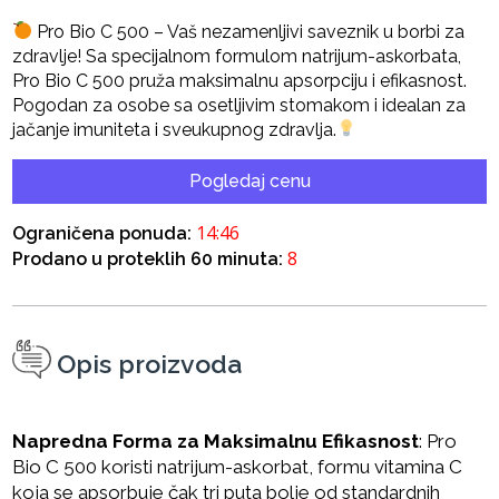
Pro Bio C 500 – Vaš nezamenljivi saveznik u borbi za
zdravlje! Sa specijalnom formulom natrijum-askorbata,
Pro Bio C 500 pruža maksimalnu apsorpciju i efikasnost.
Pogodan za osobe sa osetljivim stomakom i idealan za
jačanje imuniteta i sveukupnog zdravlja.
Pogledaj cenu
14:45
Ograničena ponuda:
8
Prodano u proteklih 60 minuta:
Opis proizvoda
Napredna Forma za Maksimalnu Efikasnost
: Pro
Bio C 500 koristi natrijum-askorbat, formu vitamina C
koja se apsorbuje čak tri puta bolje od standardnih