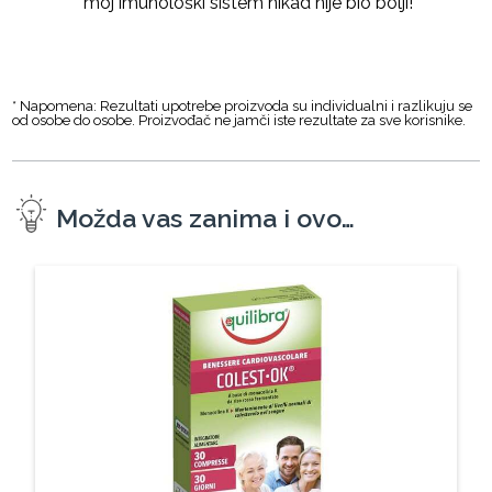
moj imunološki sistem nikad nije bio bolji!
* Napomena: Rezultati upotrebe proizvoda su individualni i razlikuju se
od osobe do osobe. Proizvođač ne jamči iste rezultate za sve korisnike.
Možda vas zanima i ovo…