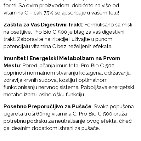
formi. Sa ovim proizvodom, dobićete najviše od
vitamina C – čak 75% se apsorbuje u vašem telu!
Zaštita za Vaš Digestivni Trakt
: Formulisano sa misli
na osetljive, Pro Bio C 500 je blag za vaš digestivni
trakt. Zaboravite na iritacije i uživajte u punom
potencijalu vitamina C bez neželjenih efekata.
Imunitet i Energetski Metabolizam na Prvom
Mestu
: Pored jačanja imuniteta, Pro Bio C 500
doprinosi normalnom stvaranju kolagena, održavanju
zdravlja krvnih sudova, kostiju i optimalnom
funkcionisanju nervnog sistema. Poboljšava energetski
metabolizam i psihološku funkciju.
Posebno Preporučljivo za Pušače
: Svaka popušena
cigareta troši 60mg vitamina C. Pro Bio C 500 pruža
potrebnu podršku za neutralisanje ovog efekta, čineći
ga idealnim dodatkom ishrani za pušače.