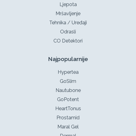
Ljepota
Mršavljenje
Tehnika / Uređaji
Odrasli
CO Detektori
Najpopularnije
Hypertea
GoSlim
Nautubone
GoPotent
HeartTonus
Prostamid
Maral Gel
Dermal