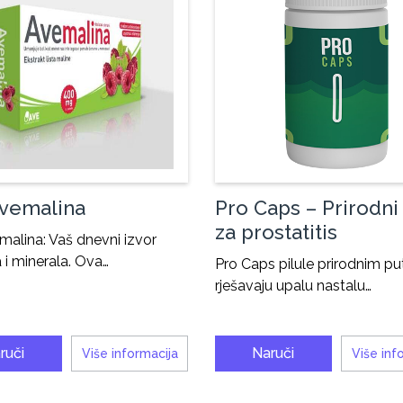
vemalina
Pro Caps – Prirodni 
za prostatitis
alina: Vaš dnevni izvor
 i minerala. Ova…
Pro Caps pilule prirodnim p
rješavaju upalu nastalu…
ruči
Naruči
Više informacija
Više inf