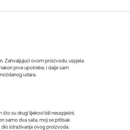
 Zahvaljujući ovom proizvodu, uspjela
e nakon prve upotrebe, i dalje sam
i moždanog udara.
to su drugi lijekovi bili neuspješni,
on samo dva sata, moj se pritisak
 dio istraživanja ovog proizvoda.