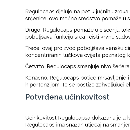
Regulocaps djeluje na pet ključnih uzroka 
srčenice, ovo moćno sredstvo pomaže u smanj
Drugo, Regulocaps pomaže u čišćenju toksi
poboljšava funkciju srca i čisti krvne sud
Treće, ovaj proizvod poboljšava vensku cir
koncentriranih tučkova cvijeta poznatog k
Četvrto, Regulocaps smanjuje nivo šećera u 
Konačno, Regulocaps potiče mršavljenje i
hipertenzijom. To se postiže zahvaljujući e
Potvrđena učinkovitost
Učinkovitost Regulocapsa dokazana je u kli
Regulocaps ima snažan utjecaj na smanjenj