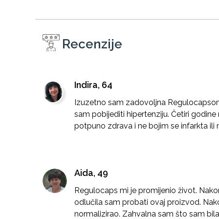
Recenzije
Indira, 64
Izuzetno sam zadovoljna Regulocapsom.
sam pobijediti hipertenziju. Četiri godin
potpuno zdrava i ne bojim se infarkta il
Aida, 49
Regulocaps mi je promijenio život. Nakon š
odlučila sam probati ovaj proizvod. Nak
normalizirao. Zahvalna sam što sam bila