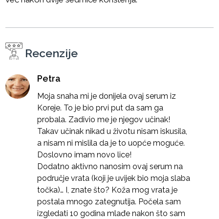
Recenzije
Petra
Moja snaha mi je donijela ovaj serum iz
Koreje. To je bio prvi put da sam ga
probala. Zadivio me je njegov učinak!
Takav učinak nikad u životu nisam iskusila,
a nisam ni mislila da je to uopće moguće.
Doslovno imam novo lice!
Dodatno aktivno nanosim ovaj serum na
područje vrata (koji je uvijek bio moja slaba
točka)… I, znate što? Koža mog vrata je
postala mnogo zategnutija. Počela sam
izgledati 10 godina mlađe nakon što sam