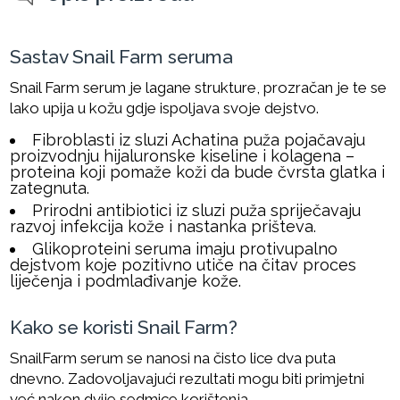
Sastav Snail Farm seruma
Snail Farm serum je lagane strukture, prozračan je te se
lako upija u kožu gdje ispoljava svoje dejstvo.
Fibroblasti iz sluzi Achatina puža pojačavaju
proizvodnju hijaluronske kiseline i kolagena –
proteina koji pomaže koži da bude čvrsta glatka i
zategnuta.
Prirodni antibiotici iz sluzi puža spriječavaju
razvoj infekcija kože i nastanka prišteva.
Glikoproteini seruma imaju protivupalno
dejstvom koje pozitivno utiče na čitav proces
liječenja i podmlađivanje kože.
Kako se koristi Snail Farm?
SnailFarm serum se nanosi na čisto lice dva puta
dnevno. Zadovoljavajući rezultati mogu biti primjetni
već nakon dvije sedmice korištenja.