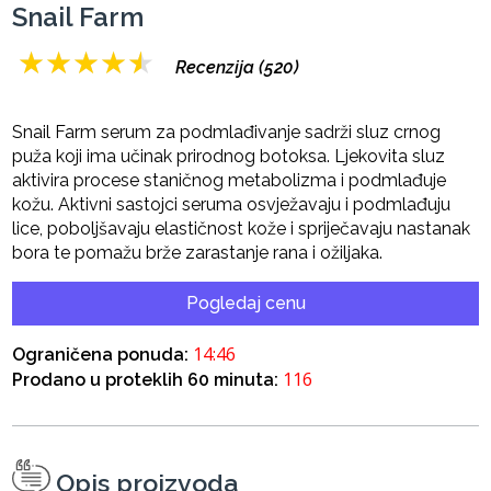
Snail Farm
★
★
★
★
★
Recenzija (520)
Snail Farm serum za podmlađivanje sadrži sluz crnog
puža koji ima učinak prirodnog botoksa. Ljekovita sluz
aktivira procese staničnog metabolizma i podmlađuje
kožu. Aktivni sastojci seruma osvježavaju i podmlađuju
lice, poboljšavaju elastičnost kože i spriječavaju nastanak
bora te pomažu brže zarastanje rana i ožiljaka.
Pogledaj cenu
14:45
Ograničena ponuda:
116
Prodano u proteklih 60 minuta:
Opis proizvoda