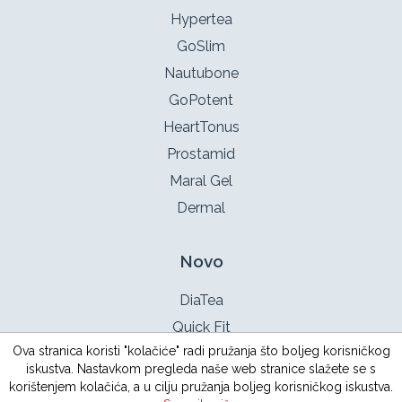
Hypertea
GoSlim
Nautubone
GoPotent
HeartTonus
Prostamid
Maral Gel
Dermal
Novo
DiaTea
Quick Fit
Ova stranica koristi "kolačiće" radi pružanja što boljeg korisničkog
TestoX
iskustva. Nastavkom pregleda naše web stranice slažete se s
Intimotea
korištenjem kolačića, a u cilju pružanja boljeg korisničkog iskustva.