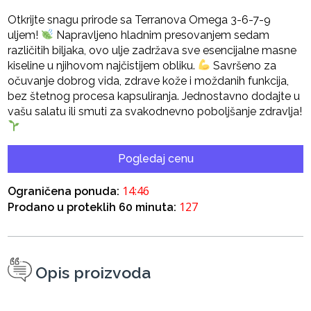
Otkrijte snagu prirode sa Terranova Omega 3-6-7-9
uljem!
Napravljeno hladnim presovanjem sedam
različitih biljaka, ovo ulje zadržava sve esencijalne masne
kiseline u njihovom najčistijem obliku.
Savršeno za
očuvanje dobrog vida, zdrave kože i moždanih funkcija,
bez štetnog procesa kapsuliranja. Jednostavno dodajte u
vašu salatu ili smuti za svakodnevno poboljšanje zdravlja!
Pogledaj cenu
14:45
Ograničena ponuda:
127
Prodano u proteklih 60 minuta:
Opis proizvoda