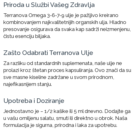
Priroda u Službi Vašeg Zdravlja
Terranova Omega 3-6-7-9 ulje je pažljivo kreirano
kombinovanjem najkvalitetnijih organskih ulja. Hladno
presovanje osigurava da svaka kap sadrži neizmenjenu,
čistu esenciju biljaka.
Zašto Odabrati Terranova Ulje
Za razliku od standardnih suplemenata, naše ulje ne
prolazi kroz štetan proces kapsuliranja. Ovo znači da su
sve masne kiseline zadržane u svom prirodnom,
najefikasnijem stanju.
Upotreba i Doziranje
Jednostavno je – 1/2 kašike ili 5 ml dnevno. Dodajte ga
u vašu omiljenu salatu, smuti ili direktno u obrok. Naša
formulacija je sigurna, prirodna i laka za upotrebu.