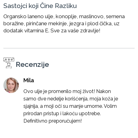
Sastojci koji Čine Razliku
Organsko laneno ulje, konoplje, maslinovo, semena
boražine, pirinčane mekinje, jezgra i plod čička, uz
dodatak vitamina E. Sve za vaše zdravlje!
Recenzije
Mila
Ovo ulje je promenilo moj život! Nakon
samo dve nedelje korišćenja, moja koža je
sjajnija, a moji oči su manje umorne. Volim
prirodan pristup i lakoću upotrebe.
Definitivno preporučujem!