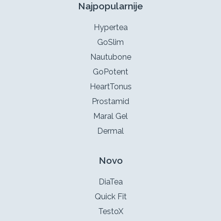
Najpopularnije
Hypertea
GoSlim
Nautubone
GoPotent
HeartTonus
Prostamid
Maral Gel
Dermal
Novo
DiaTea
Quick Fit
TestoX