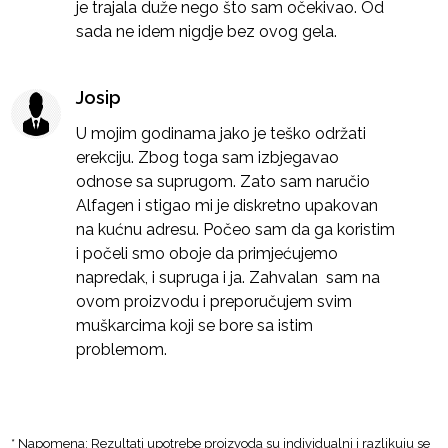
je trajala duže nego što sam očekivao. Od
sada ne idem nigdje bez ovog gela.
Josip
U mojim godinama jako je teško održati
erekciju. Zbog toga sam izbjegavao
odnose sa suprugom. Zato sam naručio
Alfagen i stigao mi je diskretno upakovan
na kućnu adresu. Počeo sam da ga koristim
i počeli smo oboje da primjećujemo
napredak, i supruga i ja. Zahvalan sam na
ovom proizvodu i preporučujem svim
muškarcima koji se bore sa istim
problemom.
* Napomena: Rezultati upotrebe proizvoda su individualni i razlikuju se