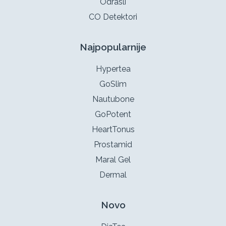
Odrasli
CO Detektori
Najpopularnije
Hypertea
GoSlim
Nautubone
GoPotent
HeartTonus
Prostamid
Maral Gel
Dermal
Novo