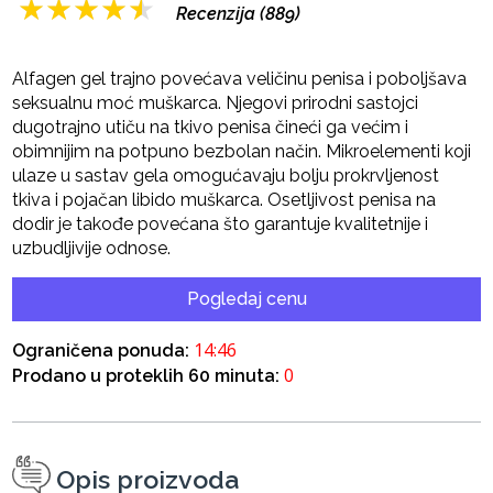
★
★
★
★
★
Recenzija (889)
Alfagen gel trajno povećava veličinu penisa i poboljšava
seksualnu moć muškarca. Njegovi prirodni sastojci
dugotrajno utiču na tkivo penisa čineći ga većim i
obimnijim na potpuno bezbolan način. Mikroelementi koji
ulaze u sastav gela omogućavaju bolju prokrvljenost
tkiva i pojačan libido muškarca. Osetljivost penisa na
dodir je takođe povećana što garantuje kvalitetnije i
uzbudljivije odnose.
Pogledaj cenu
14:45
Ograničena ponuda:
0
Prodano u proteklih 60 minuta:
Opis proizvoda