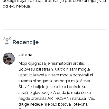
postigli trajan rezultat, tretman je potrebno primjenjivati
od 4-6 nedelja.
Recenzije
Jelena
Moja dijagnoza je reumatoidni artritis.
Bolovi su bili strašni, ujutro nisam mogla
ustati iz kreveta, nisam mogla pomerati ni
rukama ni nogama, pomogla mi je ćerka.
Štaviše, boljelo je celo telo i počele su
strašne glavobolje. A onda je moja ćerka
negde pronašla ARTROSAN i naručila. Već
druge nedelje nije bilo bolova i oteklina.