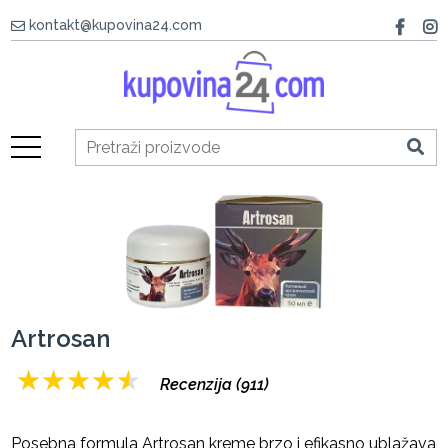
kontakt@kupovina24.com
Artrosan
★
★
★
★
★
Recenzija (911)
Posebna formula Artrosan kreme brzo i efikasno ublažava