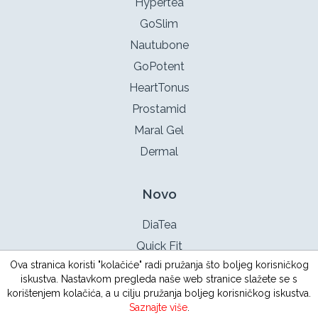
Hypertea
GoSlim
Nautubone
GoPotent
HeartTonus
Prostamid
Maral Gel
Dermal
Novo
DiaTea
Quick Fit
Ova stranica koristi "kolačiće" radi pružanja što boljeg korisničkog
TestoX
iskustva. Nastavkom pregleda naše web stranice slažete se s
Intimotea
korištenjem kolačića, a u cilju pružanja boljeg korisničkog iskustva.
Saznajte više
.