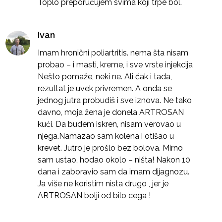
Toplo preporučujem svima koji trpe bol.
Ivan
Imam hronični poliartritis. nema šta nisam
probao – i masti, kreme, i sve vrste injekcija
Nešto pomaže, neki ne. Ali čak i tada,
rezultat je uvek privremen. A onda se
jednog jutra probudiš i sve iznova. Ne tako
davno, moja žena je donela ARTROSAN
kući. Da budem iskren, nisam verovao u
njega.Namazao sam kolena i otišao u
krevet. Jutro je prošlo bez bolova. Mirno
sam ustao, hodao okolo – ništa! Nakon 10
dana i zaboravio sam da imam dijagnozu.
Ja više ne koristim nista drugo , jer je
ARTROSAN bolji od bilo cega !