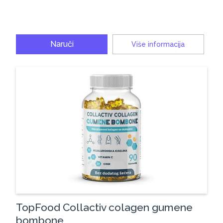
Naruči
Više informacija
TopFood Collactiv colagen gumene
bombone