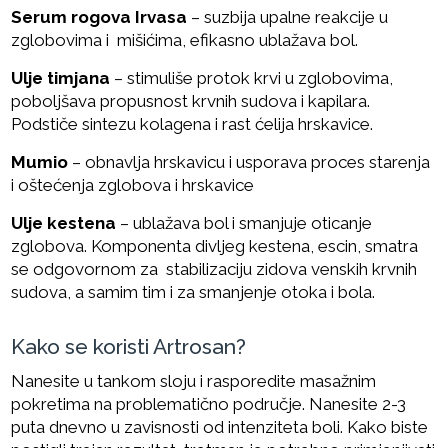
Serum rogova Irvasa
– suzbija upalne reakcije u
zglobovima i mišićima, efikasno ublažava bol.
Ulje timjana
– stimuliše protok krvi u zglobovima,
poboljšava propusnost krvnih sudova i kapilara.
Podstiče sintezu kolagena i rast ćelija hrskavice.
Mumio
– obnavlja hrskavicu i usporava proces starenja
i oštećenja zglobova i hrskavice
Ulje kestena
– ublažava bol i smanjuje oticanje
zglobova. Komponenta divljeg kestena, escin, smatra
se odgovornom za stabilizaciju zidova venskih krvnih
sudova, a samim tim i za smanjenje otoka i bola.
Kako se koristi Artrosan?
Nanesite u tankom sloju i rasporedite masažnim
pokretima na problematično područje. Nanesite 2-3
puta dnevno u zavisnosti od intenziteta boli. Kako biste