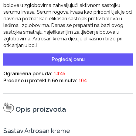
bolove u zglobovima zahvaljujući aktivnom sastojku
serumu Irvasa. Serum rogova irvasa kao prirodni lijek je od
davnina poznat kao efikasan sastojak protiv bolova u
leđima i zglobovima. Danas se preparati na bazi ovog
sastojka smatraju najefikasnijim za liječenje bolova u
zglobovima. Artrosan krema djeluje efikasno i brzo pri
otklanjanju boli.
Pogledaj cenu
14:45
Ograničena ponuda:
104
Prodano u proteklih 60 minuta:
Opis proizvoda
Sastav Artrosan kreme