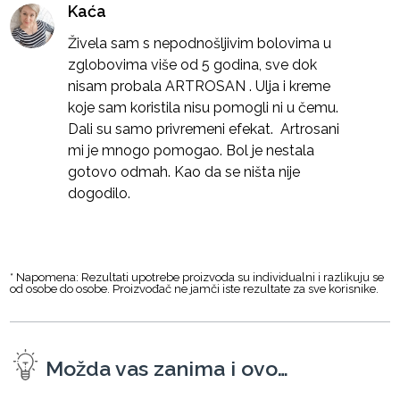
Kaća
Živela sam s nepodnošljivim bolovima u
zglobovima više od 5 godina, sve dok
nisam probala ARTROSAN . Ulja i kreme
koje sam koristila nisu pomogli ni u čemu.
Dali su samo privremeni efekat. Artrosani
mi je mnogo pomogao. Bol je nestala
gotovo odmah. Kao da se ništa nije
dogodilo.
* Napomena: Rezultati upotrebe proizvoda su individualni i razlikuju se
od osobe do osobe. Proizvođač ne jamči iste rezultate za sve korisnike.
Možda vas zanima i ovo…