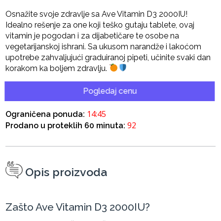
Osnažite svoje zdravlje sa Ave Vitamin D3 2000IU!
Idealno rešenje za one koji teško gutaju tablete, ovaj
vitamin je pogodan i za dijabetičare te osobe na
vegetarijanskoj ishrani. Sa ukusom narandže i lakoćom
upotrebe zahvaljujući graduiranoj pipeti, učinite svaki dan
korakom ka boljem zdravlju.
Pogledaj cenu
14:45
Ograničena ponuda:
92
Prodano u proteklih 60 minuta:
Opis proizvoda
Zašto Ave Vitamin D3 2000IU?