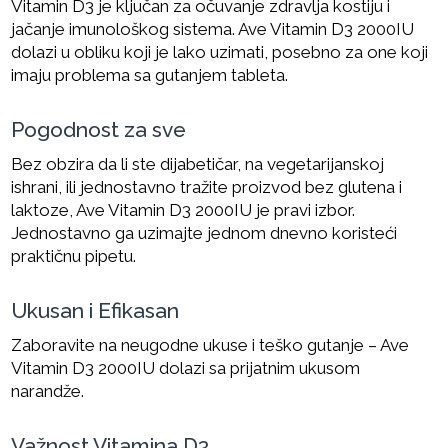
Vitamin D3 je ključan za očuvanje zdravlja kostiju i
jačanje imunološkog sistema. Ave Vitamin D3 2000IU
dolazi u obliku koji je lako uzimati, posebno za one koji
imaju problema sa gutanjem tableta.
Pogodnost za sve
Bez obzira da li ste dijabetičar, na vegetarijanskoj
ishrani, ili jednostavno tražite proizvod bez glutena i
laktoze, Ave Vitamin D3 2000IU je pravi izbor.
Jednostavno ga uzimajte jednom dnevno koristeći
praktičnu pipetu.
Ukusan i Efikasan
Zaboravite na neugodne ukuse i teško gutanje – Ave
Vitamin D3 2000IU dolazi sa prijatnim ukusom
narandže.
Važnost Vitamina D3