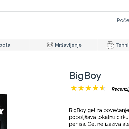
Poče
pota
Mršavljenje
Tehni
BigBoy
★
★
★
★
★
Recenzij
BigBoy gel za povećanje
poboljšava lokalnu cirkula
penisa. Gel ne izaziva al