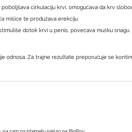
 i poboljšava cirkulaciju krvi, omogućava da krv slobod
jača mišiće te produžava erekciju
, stimuliše dotok krvi u penis, povećava mušku snagu
rije odnosa. Za trajne rezultate preporučuje se kontin
a, pa sam na internetu naišao na BigBoy