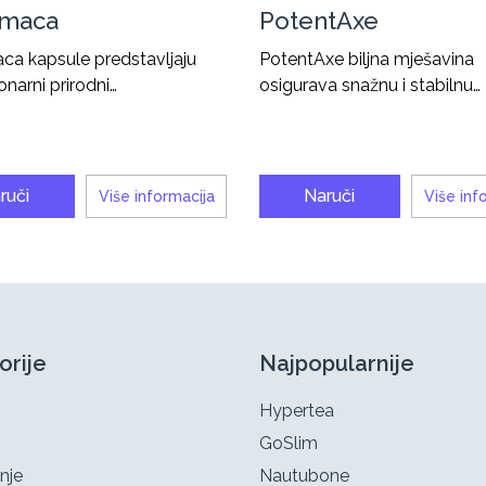
kmaca
PotentAxe
ca kapsule predstavljaju
PotentAxe biljna mješavina
onarni prirodni…
osigurava snažnu i stabilnu…
ruči
Naruči
Više informacija
Više inf
orije
Najpopularnije
Hypertea
GoSlim
nje
Nautubone