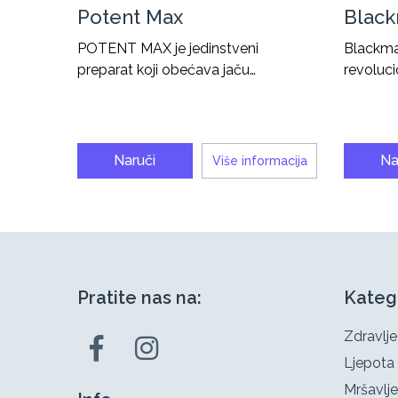
Potent Max
Blac
POTENT MAX je jedinstveni
Blackma
preparat koji obećava jaču…
revoluci
Naruči
Na
Više informacija
Pratite nas na:
Kateg
Zdravlje
Ljepota
Mršavlje