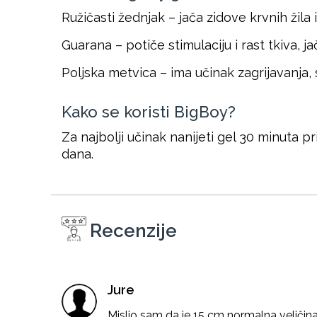
Ružičasti žednjak – jača zidove krvnih žila
Guarana – potiče stimulaciju i rast tkiva, 
Poljska metvica – ima učinak zagrijavanja
Kako se koristi BigBoy?
Za najbolji učinak nanijeti gel 30 minuta p
dana.
Recenzije
Jure
Mislio sam da je 15 cm normalna veličin