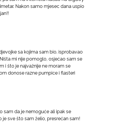
ntimetar. Nakon samo mjesec dana uspio
an!!
djevojke sa kojima sam bio. isprobavao
 Ništa mi nije pomoglo, osjećao sam se
cm i što je najvažnije ne moram se
bom donose razne pumpice i flasteri
o sam da je nemoguće ali ipak se
to je sve što sam želio, presrećan sam!