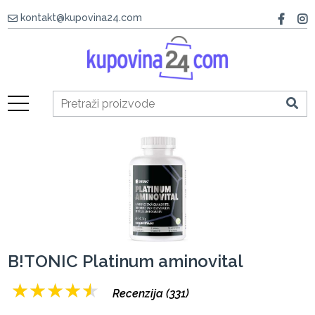
kontakt@kupovina24.com
B!TONIC Platinum aminovital
★
★
★
★
★
Recenzija (331)