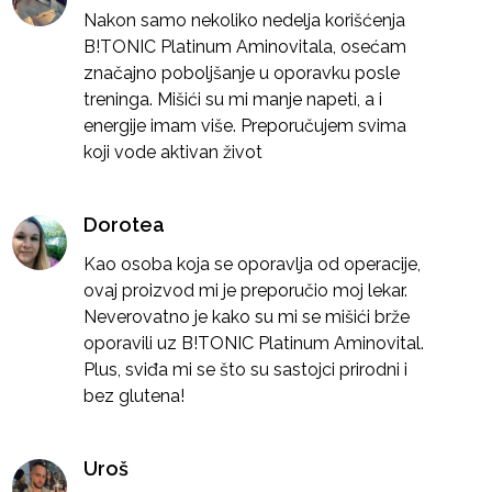
Nakon samo nekoliko nedelja korišćenja
B!TONIC Platinum Aminovitala, osećam
značajno poboljšanje u oporavku posle
treninga. Mišići su mi manje napeti, a i
energije imam više. Preporučujem svima
koji vode aktivan život
Dorotea
Kao osoba koja se oporavlja od operacije,
ovaj proizvod mi je preporučio moj lekar.
Neverovatno je kako su mi se mišići brže
oporavili uz B!TONIC Platinum Aminovital.
Plus, sviđa mi se što su sastojci prirodni i
bez glutena!
Uroš