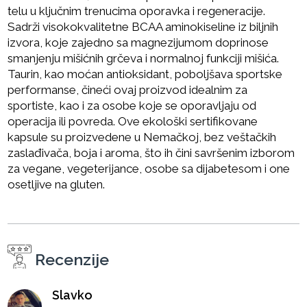
telu u ključnim trenucima oporavka i regeneracije.
Sadrži visokokvalitetne BCAA aminokiseline iz biljnih
izvora, koje zajedno sa magnezijumom doprinose
smanjenju mišićnih grčeva i normalnoj funkciji mišića.
Taurin, kao moćan antioksidant, poboljšava sportske
performanse, čineći ovaj proizvod idealnim za
sportiste, kao i za osobe koje se oporavljaju od
operacija ili povreda. Ove ekološki sertifikovane
kapsule su proizvedene u Nemačkoj, bez veštačkih
zaslađivača, boja i aroma, što ih čini savršenim izborom
za vegane, vegeterijance, osobe sa dijabetesom i one
osetljive na gluten.
Recenzije
Slavko