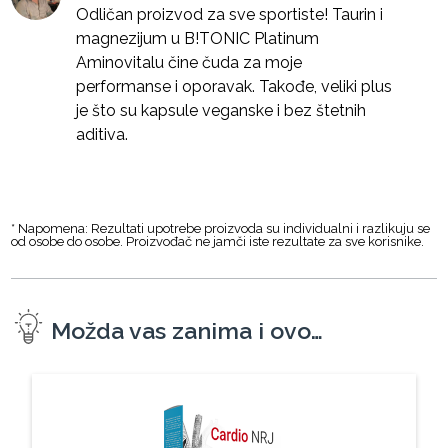
Odličan proizvod za sve sportiste! Taurin i
magnezijum u B!TONIC Platinum
Aminovitalu čine čuda za moje
performanse i oporavak. Takođe, veliki plus
je što su kapsule veganske i bez štetnih
aditiva.
* Napomena: Rezultati upotrebe proizvoda su individualni i razlikuju se
od osobe do osobe. Proizvođač ne jamči iste rezultate za sve korisnike.
Možda vas zanima i ovo…