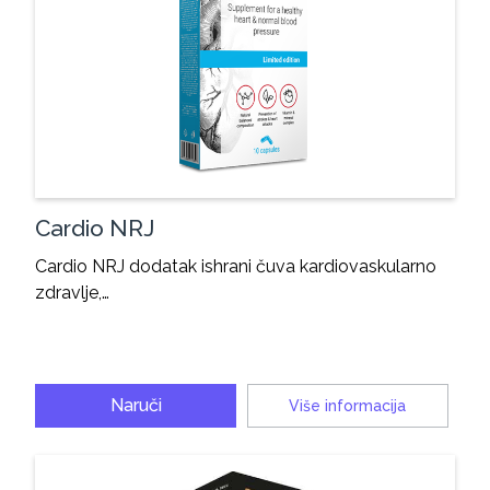
Cardio NRJ
Cardio NRJ dodatak ishrani čuva kardiovaskularno
zdravlje,…
Naruči
Više informacija