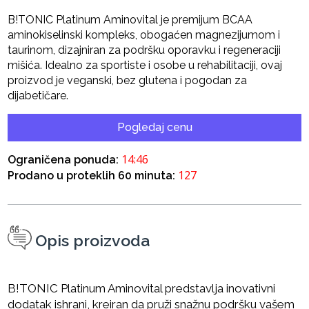
B!TONIC Platinum Aminovital je premijum BCAA
aminokiselinski kompleks, obogaćen magnezijumom i
taurinom, dizajniran za podršku oporavku i regeneraciji
mišića. Idealno za sportiste i osobe u rehabilitaciji, ovaj
proizvod je veganski, bez glutena i pogodan za
dijabetičare.
Pogledaj cenu
14:46
Ograničena ponuda:
127
Prodano u proteklih 60 minuta:
Opis proizvoda
B!TONIC Platinum Aminovital predstavlja inovativni
dodatak ishrani, kreiran da pruži snažnu podršku vašem