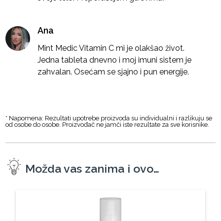
Ana
Mint Medic Vitamin C mi je olakšao život.
Jedna tableta dnevno i moj imuni sistem je
zahvalan. Osećam se sjajno i pun energije.
* Napomena: Rezultati upotrebe proizvoda su individualni i razlikuju se
od osobe do osobe. Proizvođač ne jamči iste rezultate za sve korisnike.
Možda vas zanima i ovo…