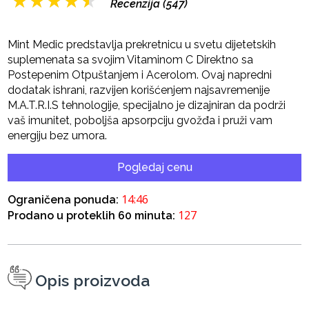
★
★
★
★
★
Recenzija (547)
Mint Medic predstavlja prekretnicu u svetu dijetetskih
suplemenata sa svojim Vitaminom C Direktno sa
Postepenim Otpuštanjem i Acerolom. Ovaj napredni
dodatak ishrani, razvijen korišćenjem najsavremenije
M.A.T.R.I.S tehnologije, specijalno je dizajniran da podrži
vaš imunitet, poboljša apsorpciju gvožđa i pruži vam
energiju bez umora.
Pogledaj cenu
14:46
Ograničena ponuda:
127
Prodano u proteklih 60 minuta:
Opis proizvoda