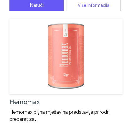
Naruči
Više informacija
Hemomax
Hemomax biljna mješavina predstavlja prirodni
preparat za…