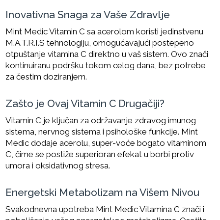
Inovativna Snaga za Vaše Zdravlje
Mint Medic Vitamin C sa acerolom koristi jedinstvenu
M.A.T.R.I.S tehnologiju, omogućavajući postepeno
otpuštanje vitamina C direktno u vaš sistem. Ovo znači
kontinuiranu podršku tokom celog dana, bez potrebe
za čestim doziranjem.
Zašto je Ovaj Vitamin C Drugačiji?
Vitamin C je ključan za održavanje zdravog imunog
sistema, nervnog sistema i psihološke funkcije. Mint
Medic dodaje acerolu, super-voće bogato vitaminom
C, čime se postiže superioran efekat u borbi protiv
umora i oksidativnog stresa.
Energetski Metabolizam na Višem Nivou
Svakodnevna upotreba Mint Medic Vitamina C znači i