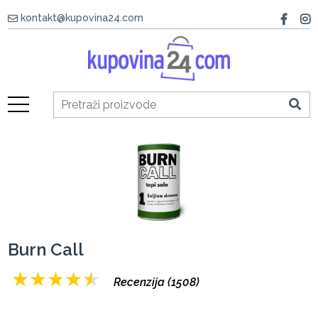
kontakt@kupovina24.com
Burn Call
★
★
★
★
★
Recenzija (1508)