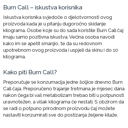
Burn Call – iskustva korisnika
Iskustva korisnika svjedoče o djelotvornosti ovog
proizvoda kada je u pitanju dugoročno skidanje
kilograma. Osobe koje su do sada koristile Burn Call čaj
imaju samo pozitivna iskustva. Većina osoba navodi
kako im se apetit smanjio, te da su redovnom
upotrebnom ovog proizvoda i uspjeli da skinu i do 10
kilograma.
Kako piti Burn Call?
Preporučuje se konzumacija jedne šoljice dnevno Burn
Call čaja. Preporučeno trajanje tretmana je mjesec dana
nakon čega bi vaš metabolizam trebao biti u potpunosti
uravnotežen, a višak kilograma će nestati. S obzirom da
se radi o potpuno prirodnom proizvodu čaj možete
nastaviti konzumirati sve do postizanja željene kilaže.