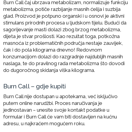
Burn Call čaj ubrzava metabolizam, normalizuje funkciju
metabolizma, potiče razbijanje masnih ćelija i suzbija
glad. Proizvod je potpuno organski i u osnovi je aktivni
stimulans prirodnih procesa u ljudskom tijelu. Budući da
sagorijevanje masti dolazi zbog brzog metabolizma,
dijeta je stvar prošlosti. Kao rezultat toga, potkožna
masnoća iz problematičnih područja nestaje zauvijek,
čak i do pola kilograma dnevno! Redovnom
konzumacijom dolazi do razgradnje najdubljih masnih
naslaga, te do pravilnog rada metabolizma što dovodi
do dugoročnog skidanja viška kilograma.
Burn Call – gdje kupiti
Burn Call nije dostupan u apotekama, već isključivo
putem online narudžbi. Proces naručivanja je
jedinostavan – unesite svoje kontakt podatke u
formular i Burn Call će vam biti dostavljen na kućnu
adresu, u najkraćem mogućem roku.