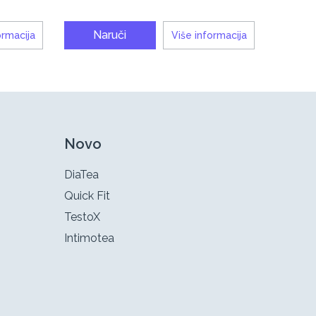
Naruči
ormacija
Više informacija
Novo
DiaTea
Quick Fit
TestoX
Intimotea