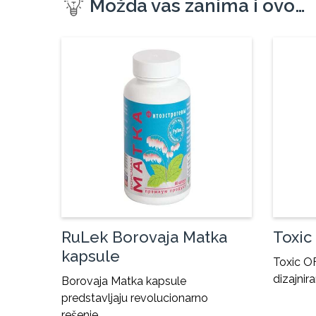
Možda vas zanima i ovo…
RuLek Borovaja Matka
Toxic
kapsule
Toxic O
dizajnir
Borovaja Matka kapsule
predstavljaju revolucionarno
rešenje…