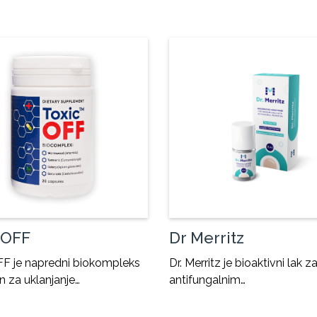
 OFF
Dr Merritz
FF je napredni biokompleks
Dr. Merritz je bioaktivni lak z
an za uklanjanje…
antifungalnim…