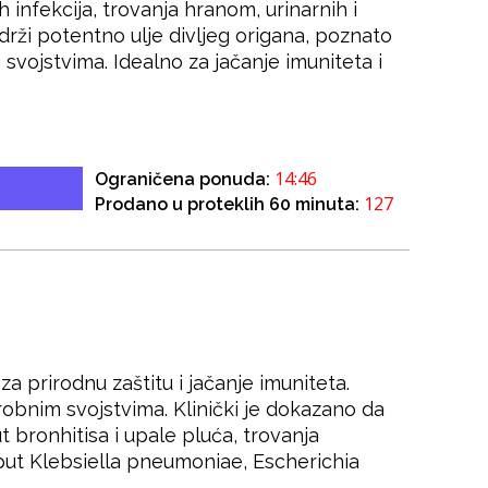
h infekcija, trovanja hranom, urinarnih i
adrži potentno ulje divljeg origana, poznato
svojstvima. Idealno za jačanje imuniteta i
14:46
Ograničena ponuda:
127
Prodano u proteklih 60 minuta:
a prirodnu zaštitu i jačanje imuniteta.
robnim svojstvima. Klinički je dokazano da
t bronhitisa i upale pluća, trovanja
poput Klebsiella pneumoniae, Escherichia