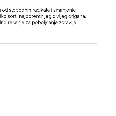
tu od slobodnih radikala i smanjenje
o sorti najpotentnijeg divljeg origana,
no rešenje za poboljšanje zdravlja