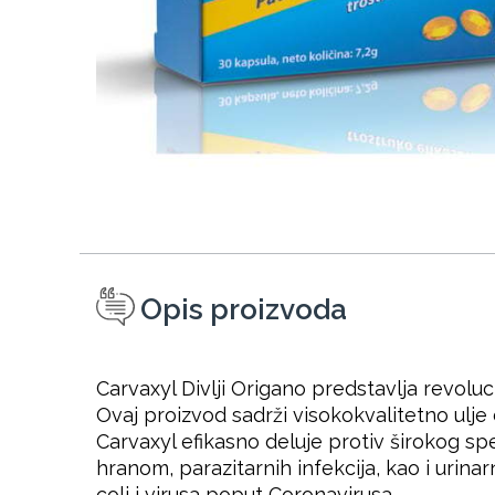
Opis proizvoda
Carvaxyl Divlji Origano predstavlja revoluc
Ovaj proizvod sadrži visokokvalitetno ulje
Carvaxyl efikasno deluje protiv širokog spe
hranom, parazitarnih infekcija, kao i urina
coli i virusa poput Coronavirusa.