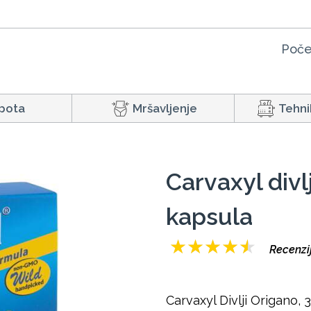
Poče
pota
Mršavljenje
Tehni
Carvaxyl divl
kapsula
★
★
★
★
★
Recenzi
Carvaxyl Divlji Origano, 