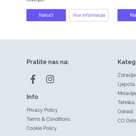
Naruči
Na
Više informacija
Pratite nas na:
Kateg
Zdravlje
Ljepota
Mršavlje
Info
Tehnika 
Privacy Policy
Odrasli
Terms & Conditions
CO Dete
Cookie Policy