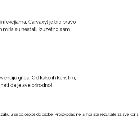
nfekcijama, Carvaxyl je bio pravo
n miris su nestali. Izuzetno sam
venciju gripa. Od kako ih koristim,
znati da je sve prirodno!
zlikuju se od osobe do osobe. Proizvođač ne jamči iste rezultate za sve koris