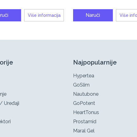
ruči
Naruči
Više informacija
Više inf
orije
Najpopularnije
Hypertea
GoSlim
nje
Nautubone
/ Uređaji
GoPotent
HeartTonus
ktori
Prostamid
Maral Gel