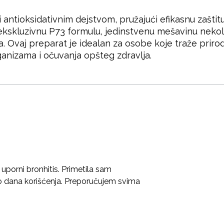
i antioksidativnim dejstvom, pružajući efikasnu zašti
kskluzivnu P73 formulu, jedinstvenu mešavinu nekolik
Ovaj preparat je idealan za osobe koje traže prirod
ganizama i očuvanja opšteg zdravlja.
porni bronhitis. Primetila sam
 dana korišćenja. Preporučujem svima