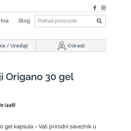
tna
Blog
ka / Uređaji
Odrasli
ji Origano 30 gel
ja (448)
30 gel kapsula – Vaš prirodni saveznik u