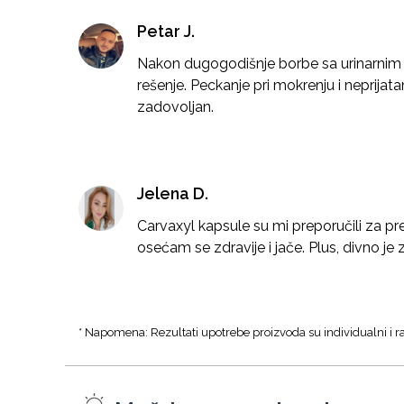
Petar J.
Nakon dugogodišnje borbe sa urinarnim i
rešenje. Peckanje pri mokrenju i neprijata
zadovoljan.
Jelena D.
Carvaxyl kapsule su mi preporučili za pre
osećam se zdravije i jače. Plus, divno je 
* Napomena: Rezultati upotrebe proizvoda su individualni i ra