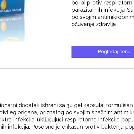
borbi protiv respiratorni
parazitarnih infekcija. S
po svojim antimikrobnim 
očuvanje zdravlja.
Pogledaj cenu
ionarni dodatak ishrani sa 30 gel kapsula, formulisan z
 divljeg origana, priznatog po svojim snažnim antimik
ktra infekcija, uključujući respiratorne infekcije popu
rnih infekcija. Posebno je efikasan protiv bakterija 