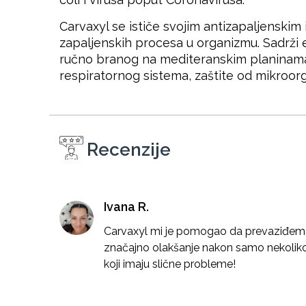
Carvaxyl se ističe svojim antizapaljenskim 
zapaljenskih procesa u organizmu. Sadrži e
ručno branog na mediteranskim planinama. 
respiratornog sistema, zaštite od mikroor
Recenzije
Ivana R.
Carvaxyl mi je pomogao da prevaziđem u
značajno olakšanje nakon samo nekoliko
koji imaju slične probleme!