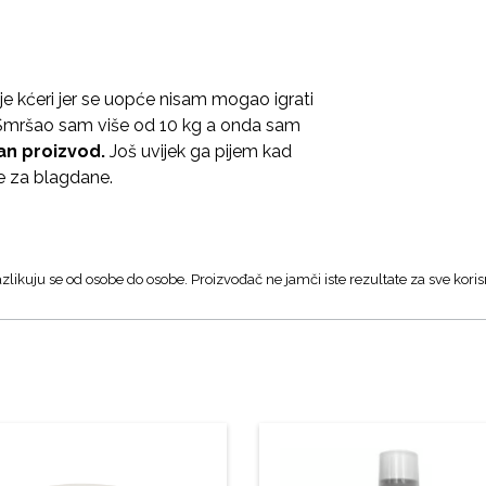
 kćeri jer se uopće nisam mogao igrati
e. Smršao sam više od 10 kg a onda sam
čan proizvod.
Još uvijek ga pijem kad
še za blagdane.
zlikuju se od osobe do osobe. Proizvođač ne jamči iste rezultate za sve koris