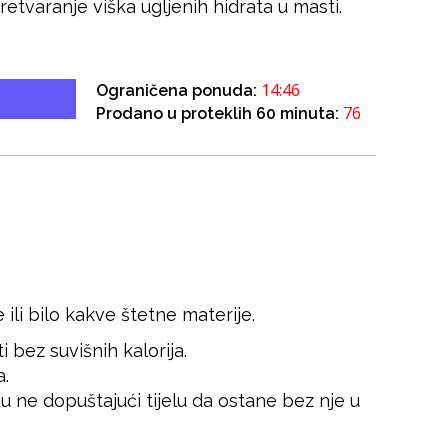
etvaranje viška ugljenih hidrata u masti.
14:46
Ograničena ponuda:
76
Prodano u proteklih 60 minuta:
e ili bilo kakve štetne materije.
 bez suvišnih kalorija.
a.
 ne dopuštajući tijelu da ostane bez nje u