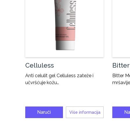
Celluless
Bitte
Anti celulit gel Celluless zateže i
Bitter M
učvršćuje kožu…
mršavlje
Naruči
Na
Više informacija