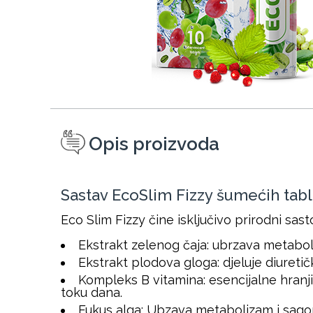
Opis proizvoda
Sastav EcoSlim Fizzy šumećih tab
Eco Slim Fizzy čine isključivo prirodni sasto
Ekstrakt zelenog čaja: ubrzava metaboliz
Ekstrakt plodova gloga: djeluje diuretič
Kompleks B vitamina: esencijalne hranji
toku dana.
Fukus alga: Ubzava metabolizam i sago