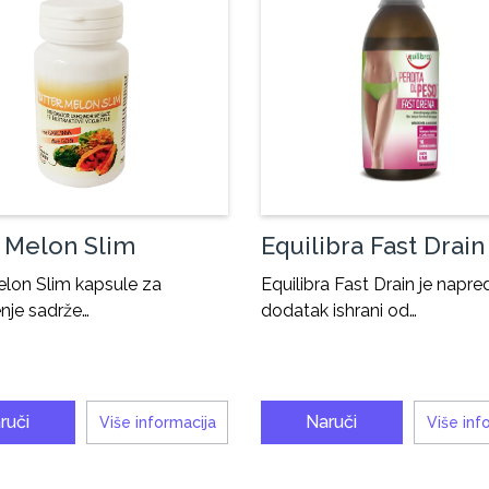
r Melon Slim
Equilibra Fast Drain
elon Slim kapsule za
Equilibra Fast Drain je napre
nje sadrže…
dodatak ishrani od…
ruči
Naruči
Više informacija
Više inf