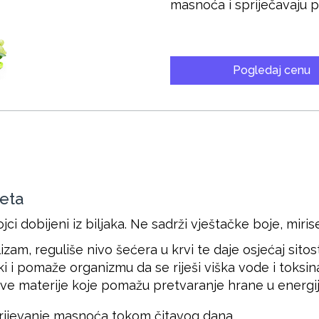
masnoća i spriječavaju pr
Pogledaj cenu
leta
jci dobijeni iz biljaka. Ne sadrži vještačke boje, miris
am, reguliše nivo šećera u krvi te daje osjećaj sitosti
ki i pomaže organizmu da se riješi viška vode i toksin
ve materije koje pomažu pretvaranje hrane u energiju
rijevanje masnoća tokom čitavog dana.