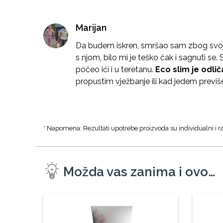
Marijan
Da budem iskren, smršao sam zbog svoje
s njom, bilo mi je teško čak i sagnuti s
počeo ići i u teretanu.
Eco slim je odli
propustim vježbanje ili kad jedem previ
* Napomena: Rezultati upotrebe proizvoda su individualni i ra
Možda vas zanima i ovo…