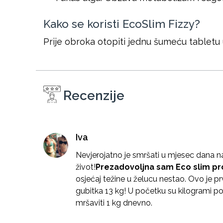
Kako se koristi EcoSlim Fizzy?
Prije obroka otopiti jednu šumeću tabletu
Recenzije
Iva
Nevjerojatno je smršati u mjesec dana na
život!
Prezadovoljna sam Eco slim p
osjećaj težine u želucu nestao. Ovo je pr
gubitka 13 kg! U početku su kilogrami p
mršaviti 1 kg dnevno.