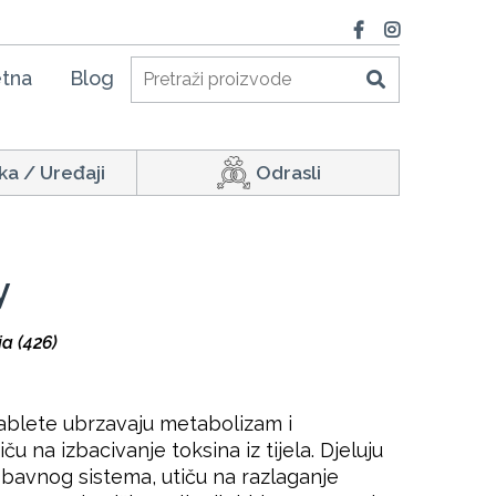
tna
Blog
ka / Uređaji
Odrasli
y
a (426)
ablete ubrzavaju metabolizam i
ču na izbacivanje toksina iz tijela. Djeluju
obavnog sistema, utiču na razlaganje