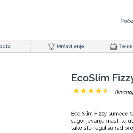
Poče
pota
Mršavljenje
Tehni
EcoSlim Fizz
★
★
★
★
★
Recenzij
Eco Slim Fizzy šumeće t
sagorijevanje masti te uti
tako što regulišu rad pr