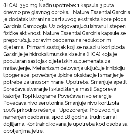
(HCA), 350 mg Način upotrebe: 1 kapsula 3 puta
dnevno pre glavnog obroka. Nature Essential Garcinia
je dodatak ishrani na bazi suvog ekstrakta kore ploda
Garcinia Cambogia. Uz odgovarajuću ishranu i stepen
fizičke aktivnosti Nature Essential Garcinia kapsule se
preporučuju zdravim osobama na redukcionim
dijetama. Primarni sastojak koji se nalazi u kori ploda
Garsinije je hidroksilimunska kiselina (HCA) koja je
popularan sastojak dijetetskih suplemenata za
mršavljenje. Mehanizam delovanja uključuje inhibiciju
lipogeneze, povećanje lipidne oksidacije i smanjenje
potrebe za unosom hrane. Upotreba: Smanjuje apetit
Sprečava stvaranje i skladištenje masti Sagoreva
kalorije Topi kilograme Povećava nivo energije
Povećava nivo serotonina Smanjuje nivo kortizola
100% prirodno rešenje Upozorenje: Proizvod nije
namenjen osobama ispod 18 godina, trudnicama i
dojiljama. Kontraindikovana je upotreba kod osoba sa
oboljenjima jetre.