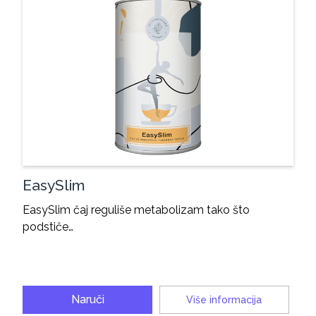
EasySlim
EasySlim čaj reguliše metabolizam tako što
podstiče…
Naruči
Više informacija