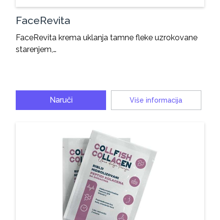
FaceRevita
FaceRevita krema uklanja tamne fleke uzrokovane
starenjem,…
Naruči
Više informacija