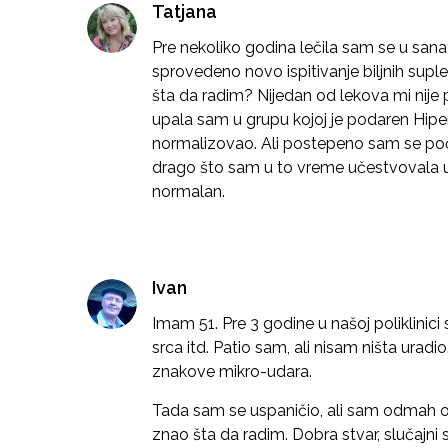
Tatjana
Pre nekoliko godina lečila sam se u sana
sprovedeno novo ispitivanje biljnih sup
šta da radim? Nijedan od lekova mi nije
upala sam u grupu kojoj je podaren Hiper
normalizovao. Ali postepeno sam se poč
drago što sam u to vreme učestvovala u 
normalan.
Ivan
Imam 51. Pre 3 godine u našoj poliklinici 
srca itd. Patio sam, ali nisam ništa urad
znakove mikro-udara.
Tada sam se uspaničio, ali sam odmah od
znao šta da radim. Dobra stvar, slučajni 