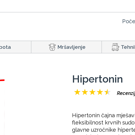
Poče
pota
Mršavljenje
Tehni
Hipertonin
★
★
★
★
★
Recenzi
Hipertonin čajna mješavi
fleksibilnost krvnih sudo
glavne uzročnike hiperte