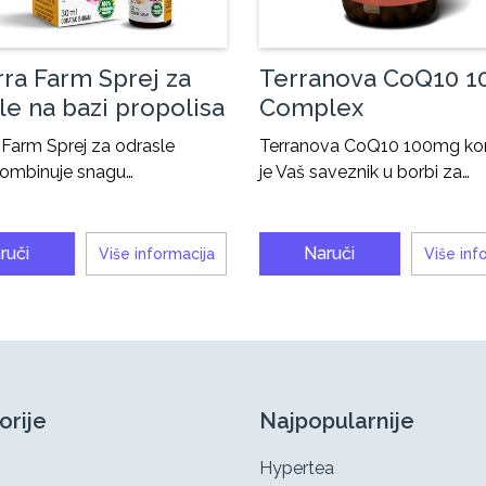
ra Farm Sprej za
Terranova CoQ10 
le na bazi propolisa
Complex
 Farm Sprej za odrasle
Terranova CoQ10 100mg ko
kombinuje snagu…
je Vaš saveznik u borbi za…
ruči
Naruči
Više informacija
Više inf
orije
Najpopularnije
Hypertea