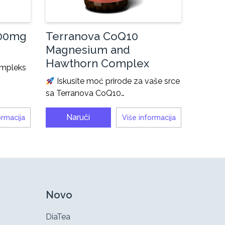
100mg
Terranova CoQ10
Magnesium and
Hawthorn Complex
mpleks
Iskusite moć prirode za vaše srce
sa Terranova CoQ10…
Naruči
ormacija
Više informacija
Novo
DiaTea