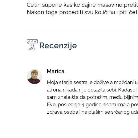
Četiri supene kašike čajne mašavine preliti
Nakon toga procediti svu količinu i piti če
Recenzije
Marica
Moja starija sestra je doživela moždani uda
ali ona nikada nije dolazila sebi. Kadase 
sam znala šta da potražim, među biljnim 
Evo, poslednje 4 godine nisam imala pov
zdrava osoba i ne plašim se srčanog udar