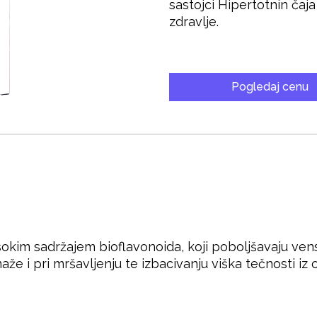
sastojci Hipertotnin ča
zdravlje.
Pogledaj cenu
sokim sadržajem bioflavonoida, koji poboljšavaju vens
aže i pri mršavljenju te izbacivanju viška tečnosti iz