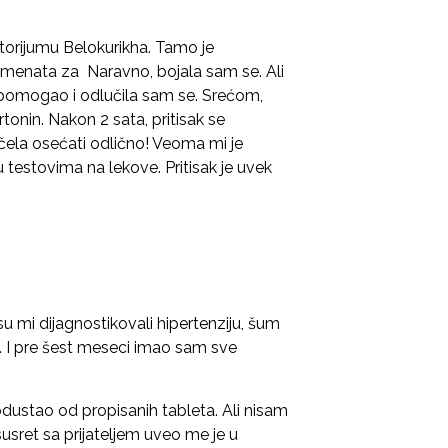
torijumu Belokurikha. Tamo je
lemenata za Naravno, bojala sam se. Ali
 pomogao i odlučila sam se. Srećom,
tonin. Nakon 2 sata, pritisak se
ela osećati odlično! Veoma mi je
testovima na lekove. Pritisak je uvek
su mi dijagnostikovali hipertenziju, šum
io. I pre šest meseci imao sam sve
ustao od propisanih tableta. Ali nisam
susret sa prijateljem uveo me je u