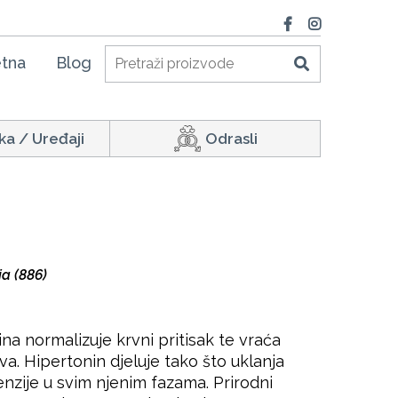
tna
Blog
ka / Uređaji
Odrasli
ja (886)
na normalizuje krvni pritisak te vraća
va. Hipertonin djeluje tako što uklanja
nzije u svim njenim fazama. Prirodni