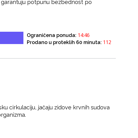
ja garantuju potpunu bezbednost po
14:46
Ograničena ponuda:
112
Prodano u proteklih 60 minuta:
ku cirkulaciju, jačaju zidove krvnih sudova
 organizma.