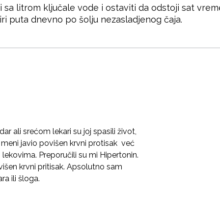
 sa litrom ključale vode i ostaviti da odstoji sat vrem
tiri puta dnevno po šolju nezasladjenog čaja.
r ali srećom lekari su joj spasili život,
i meni javio povišen krvni protisak već
lekovima. Preporučili su mi Hipertonin.
išen krvni pritisak. Apsolutno sam
a ili šloga.