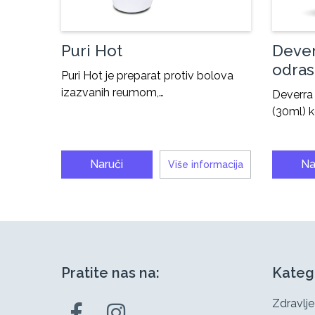
Puri Hot
Dever
odras
Puri Hot je preparat protiv bolova
izazvanih reumom,…
Deverra
(30ml) 
Naruči
Na
Više informacija
Pratite nas na:
Kateg
Zdravlje