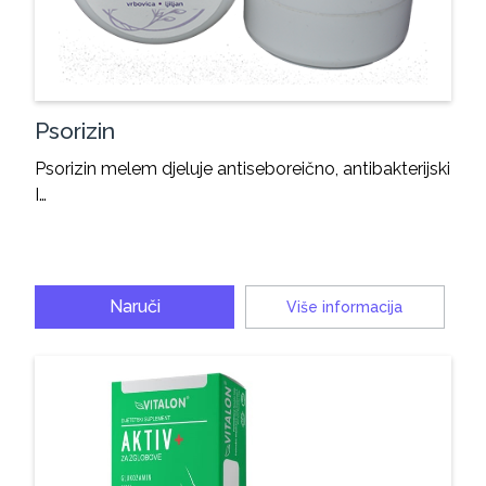
Psorizin
Psorizin melem djeluje antiseboreično, antibakterijski
I…
Naruči
Više informacija