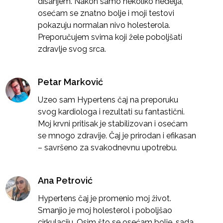
disanjem. Nakon samo nekoliko nedelja,
osećam se znatno bolje i moji testovi
pokazuju normalan nivo holesterola.
Preporučujem svima koji žele poboljšati
zdravlje svog srca.
Petar Marković
Uzeo sam Hypertens čaj na preporuku
svog kardiologa i rezultati su fantastični.
Moj krvni pritisak je stabilizovan i osećam
se mnogo zdravije. Čaj je prirodan i efikasan
– savršeno za svakodnevnu upotrebu.
Ana Petrović
Hypertens čaj je promenio moj život.
Smanjio je moj holesterol i poboljšao
cirkulaciju. Osim što se osećam bolje, sada