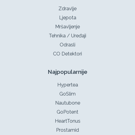
Zdravlje
Ljepota
Mršavljenje
Tehnika / Uređaji
Odrasli
CO Detektori
Najpopularnije
Hypertea
GoSlim
Nautubone
GoPotent
HeartTonus
Prostamid