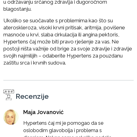
u održavanju srčanog zdravlja i dugoročnom
blagostanju.
Ukoliko se suočavate s problemima kao što su
ateroskleroza, visoki krvni pritisak, aritmija, povišene
masnoće u krvi, slaba cirkulacija ili angina pektoris,
Hypertens čaj može biti pravo rješenje za vas. Ne
postoji ništa važnije od brige za svoje zdravlje i zdravlje
svojih najmilijih – odaberite Hypertens za pouzdanu
zaštitu srca i krvnih sudova.
Recenzije
Maja Jovanović
Hypertens čaj mi je pomogao da se
oslobodim glavobolja i problema s