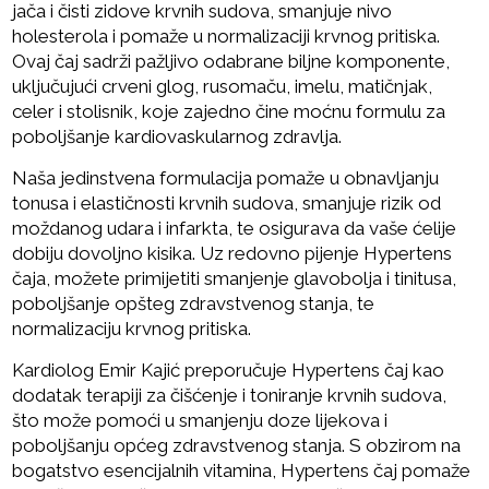
jača i čisti zidove krvnih sudova, smanjuje nivo
holesterola i pomaže u normalizaciji krvnog pritiska.
Ovaj čaj sadrži pažljivo odabrane biljne komponente,
uključujući crveni glog, rusomaču, imelu, matičnjak,
celer i stolisnik, koje zajedno čine moćnu formulu za
poboljšanje kardiovaskularnog zdravlja.
Naša jedinstvena formulacija pomaže u obnavljanju
tonusa i elastičnosti krvnih sudova, smanjuje rizik od
moždanog udara i infarkta, te osigurava da vaše ćelije
dobiju dovoljno kisika. Uz redovno pijenje Hypertens
čaja, možete primijetiti smanjenje glavobolja i tinitusa,
poboljšanje opšteg zdravstvenog stanja, te
normalizaciju krvnog pritiska.
Kardiolog Emir Kajić preporučuje Hypertens čaj kao
dodatak terapiji za čišćenje i toniranje krvnih sudova,
što može pomoći u smanjenju doze lijekova i
poboljšanju općeg zdravstvenog stanja. S obzirom na
bogatstvo esencijalnih vitamina, Hypertens čaj pomaže