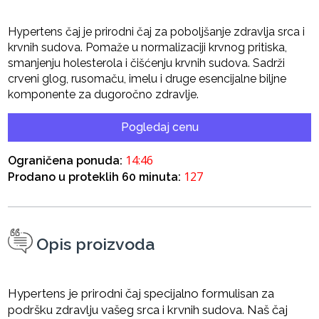
Hypertens čaj je prirodni čaj za poboljšanje zdravlja srca i
krvnih sudova. Pomaže u normalizaciji krvnog pritiska,
smanjenju holesterola i čišćenju krvnih sudova. Sadrži
crveni glog, rusomaču, imelu i druge esencijalne biljne
komponente za dugoročno zdravlje.
Pogledaj cenu
14:45
Ograničena ponuda:
127
Prodano u proteklih 60 minuta:
Opis proizvoda
Hypertens je prirodni čaj specijalno formulisan za
podršku zdravlju vašeg srca i krvnih sudova. Naš čaj