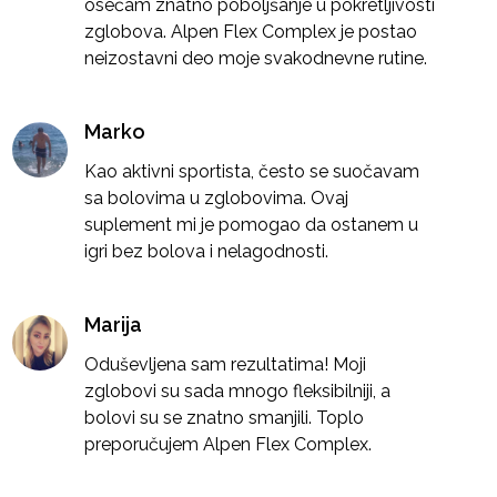
osećam znatno poboljšanje u pokretljivosti
zglobova. Alpen Flex Complex je postao
neizostavni deo moje svakodnevne rutine.
Marko
Kao aktivni sportista, često se suočavam
sa bolovima u zglobovima. Ovaj
suplement mi je pomogao da ostanem u
igri bez bolova i nelagodnosti.
Marija
Oduševljena sam rezultatima! Moji
zglobovi su sada mnogo fleksibilniji, a
bolovi su se znatno smanjili. Toplo
preporučujem Alpen Flex Complex.