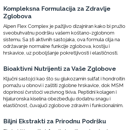
Kompleksna Formulacija za Zdravlje
Zglobova
Alpen Flex Complex je pažljivo dizajniran kako bi pružio
sveobuhvatnu podršku vašem koštano-zglobnom
sistemu. Sa 16 aktivnih sastojaka, ova formula cilja na
održavanje normalne funkcije zglobova, kostiju i
hrskavice, uz poboljšanje pokretljivosti i elastičnosti.
Bioaktivni Nutrijenti za Vaše Zglobove
Ključni sastojci kao što su glukozamin sulfat i hondroitin
pomažu u obnovi i zaštiti zglobne hrskavice, dok MSM
doprinosi čvrstoći vezivnog tkiva. Peptidni kolagen i
hijaluronska kiselina obezbeđuju dodatnu snagu i
elastičnost, čuvajući zglobove zdravim i funkcionalnim.
Biljni Ekstrakti za Prirodnu Podršku