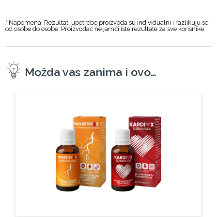
* Napomena: Rezultati upotrebe proizvoda su individualni i razlikuju se
od osobe do osobe. Proizvođač ne jamči iste rezultate za sve korisnike.
Možda vas zanima i ovo…