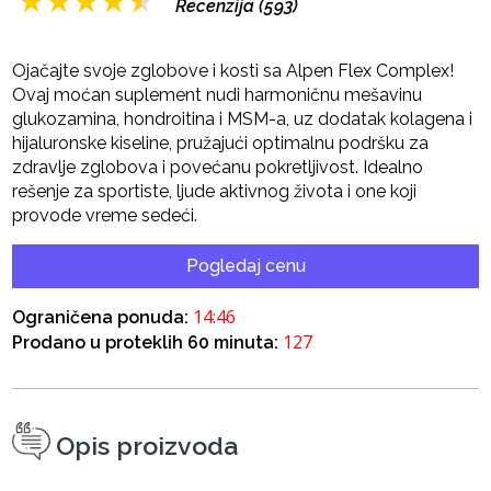
★
★
★
★
★
Recenzija (593)
Ojačajte svoje zglobove i kosti sa Alpen Flex Complex!
Ovaj moćan suplement nudi harmoničnu mešavinu
glukozamina, hondroitina i MSM-a, uz dodatak kolagena i
hijaluronske kiseline, pružajući optimalnu podršku za
zdravlje zglobova i povećanu pokretljivost. Idealno
rešenje za sportiste, ljude aktivnog života i one koji
provode vreme sedeći.
Pogledaj cenu
14:45
Ograničena ponuda:
127
Prodano u proteklih 60 minuta:
Opis proizvoda