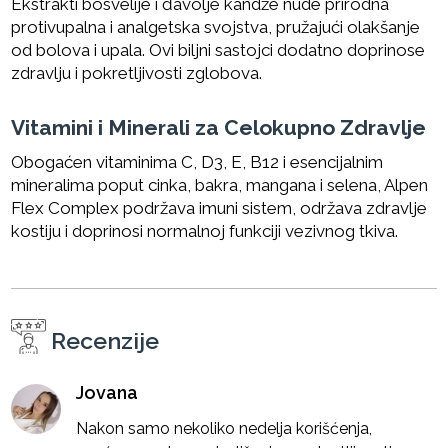
Ekstrakti bosvelije i đavolje kandže nude prirodna
protivupalna i analgetska svojstva, pružajući olakšanje
od bolova i upala. Ovi biljni sastojci dodatno doprinose
zdravlju i pokretljivosti zglobova.
Vitamini i Minerali za Celokupno Zdravlje
Obogaćen vitaminima C, D3, E, B12 i esencijalnim
mineralima poput cinka, bakra, mangana i selena, Alpen
Flex Complex podržava imuni sistem, održava zdravlje
kostiju i doprinosi normalnoj funkciji vezivnog tkiva.
Recenzije
Jovana
Nakon samo nekoliko nedelja korišćenja,