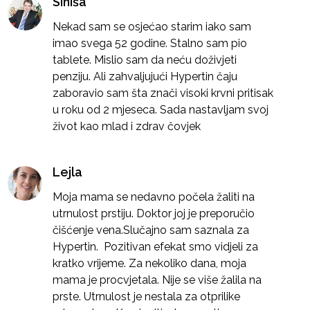
Siniša
Nekad sam se osjećao starim iako sam
imao svega 52 godine. Stalno sam pio
tablete. Mislio sam da neću doživjeti
penziju. Ali zahvaljujući Hypertin čaju
zaboravio sam šta znači visoki krvni pritisak
u roku od 2 mjeseca. Sada nastavljam svoj
život kao mlad i zdrav čovjek
Lejla
Moja mama se nedavno počela žaliti na
utrnulost prstiju. Doktor joj je preporučio
čišćenje vena.Slučajno sam saznala za
Hypertin. Pozitivan efekat smo vidjeli za
kratko vrijeme. Za nekoliko dana, moja
mama je procvjetala. Nije se više žalila na
prste. Utrnulost je nestala za otprilike