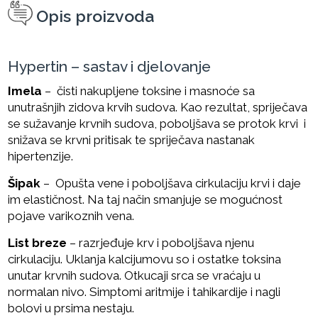
Opis proizvoda
Hypertin – sastav i djelovanje
Imela
– čisti nakupljene toksine i masnoće sa
unutrašnjih zidova krvih sudova. Kao rezultat, spriječava
se sužavanje krvnih sudova, poboljšava se protok krvi i
snižava se krvni pritisak te spriječava nastanak
hipertenzije.
Šipak
– Opušta vene i poboljšava cirkulaciju krvi i daje
im elastičnost. Na taj način smanjuje se mogućnost
pojave varikoznih vena.
List breze
– razrjeđuje krv i poboljšava njenu
cirkulaciju. Uklanja kalcijumovu so i ostatke toksina
unutar krvnih sudova. Otkucaji srca se vraćaju u
normalan nivo. Simptomi aritmije i tahikardije i nagli
bolovi u prsima nestaju.