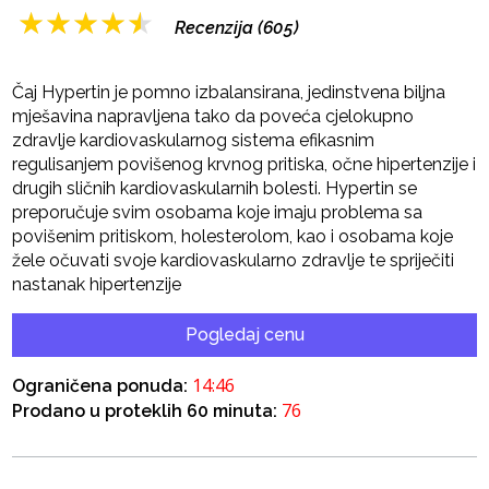
★
★
★
★
★
Recenzija (605)
Čaj Hypertin je pomno izbalansirana, jedinstvena biljna
mješavina napravljena tako da poveća cjelokupno
zdravlje kardiovaskularnog sistema efikasnim
regulisanjem povišenog krvnog pritiska, očne hipertenzije i
drugih sličnih kardiovaskularnih bolesti. Hypertin se
preporučuje svim osobama koje imaju problema sa
povišenim pritiskom, holesterolom, kao i osobama koje
žele očuvati svoje kardiovaskularno zdravlje te spriječiti
nastanak hipertenzije
Pogledaj cenu
14:45
Ograničena ponuda:
76
Prodano u proteklih 60 minuta: