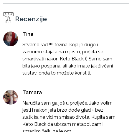
Recenzije
Tina
Stvarno radi!!!! težina, koja je dugo i
zamorno stajala na mjestu, počela se
smanjivati ​​nakon Keto Black;)) Samo sam
bila jako pospana, ali ako imate jak živčani
sustav, onda to možete koristiti.
Tamara
Naručila sam ga još u proljeće. Jako volim
jesti i nakon jela brzo dođe glad + bez
slatkiša ne vidim smisao života. Kupila sam
Keto Black da ubrzam metabolizam i
smanjim želju za jelom.