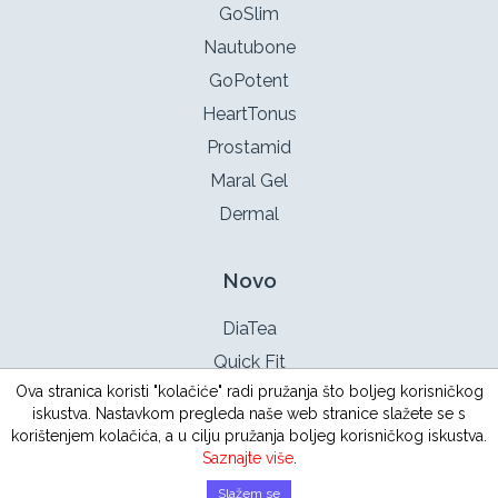
GoSlim
Nautubone
GoPotent
HeartTonus
Prostamid
Maral Gel
Dermal
Novo
DiaTea
Quick Fit
Ova stranica koristi "kolačiće" radi pružanja što boljeg korisničkog
TestoX
iskustva. Nastavkom pregleda naše web stranice slažete se s
Intimotea
korištenjem kolačića, a u cilju pružanja boljeg korisničkog iskustva.
Saznajte više
.
Slažem se