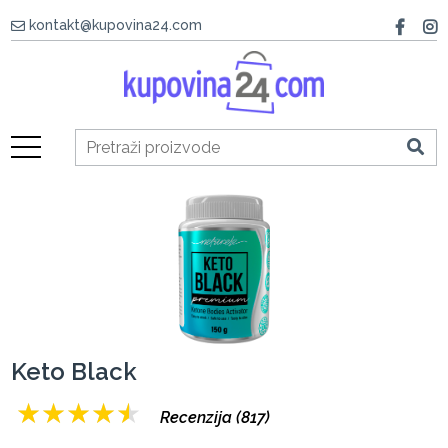
kontakt@kupovina24.com
Keto Black
★
★
★
★
★
Recenzija (817)