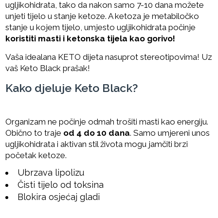
ugljikohidrata, tako da nakon samo 7-10 dana možete
unjeti tijelo u stanje ketoze. A ketoza je metabiločko
stanje u kojem tijelo, umjesto ugljikohidrata počinje
koristiti masti i ketonska tijela kao gorivo!
Vaša idealana KETO dijeta nasuprot stereotipovima! Uz
vaš Keto Black prašak!
Kako djeluje Keto Black?
Organizam ne počinje odmah trošiti masti kao energiju.
Obično to traje
od 4 do 10 dana
. Samo umjereni unos
ugljikohidrata i aktivan stil života mogu jamčiti brzi
početak ketoze.
Ubrzava lipolizu
Čisti tijelo od toksina
Blokira osjećaj gladi