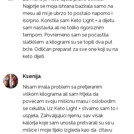
Najprije se moja ishrana bazirala samo na
mesu ali mi je ubrzo to postalo naporno i
iscrpno. Koristila sam Keto Light + a dijetu
sam nastavila ali ne toliko rigoroznim
tempom. Povremeno sam se počastila
slatkišem, a kilogrami su se topili dva put
brže. Odličan preparat za sve one koji su na
keto dijeti.
Ksenija
Nisam imala problem sa pretjeranim
viškom kilograma ali sam htjela da
povećam svoju mišićnu masu i oslobodim
se celulita. Uz Keto Light + stvarno sam to i
uspjela. Zahvaljujući njemu, sav višak
kalorija koje sam unosila pretvarali su se u
mišiće i moje tijelo izgleda kao da čitavu