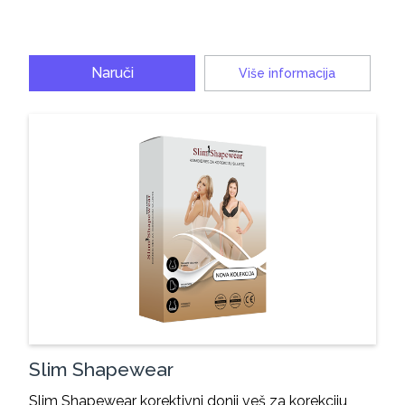
Naruči
Više informacija
Slim Shapewear
Slim Shapewear korektivni donji veš za korekciju