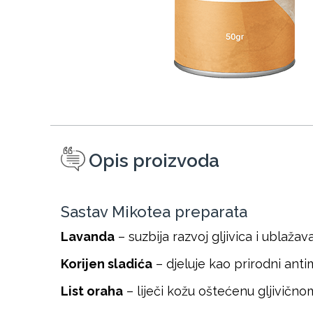
Opis proizvoda
Sastav Mikotea preparata
Lavanda
– suzbija razvoj gljivica i ublaž
Korijen sladića
– djeluje kao prirodni antimi
List oraha
– liječi kožu oštećenu gljivičn