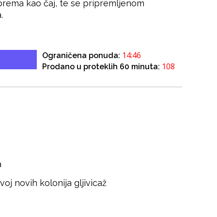
iprema kao čaj, te se pripremljenom
.
14:46
Ograničena ponuda:
108
Prodano u proteklih 60 minuta:
a
voj novih kolonija gljivicaž