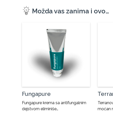
Možda vas zanima i ovo…
Fungapure
Terra
Fungapure krema sa antifungalnim
Terrano
dejstvom eliminiše…
moćan m