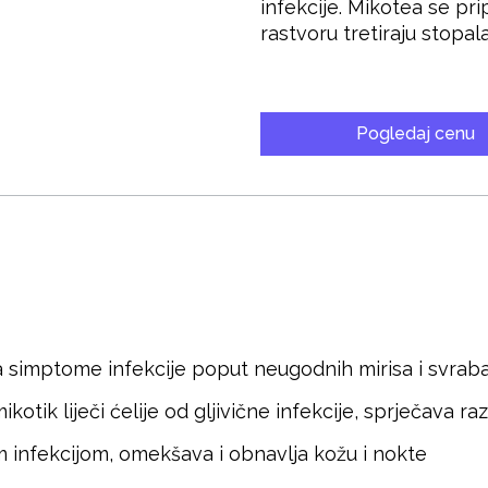
infekcije. Mikotea se pr
rastvoru tretiraju stopala
Pogledaj cenu
ava simptome infekcije poput neugodnih mirisa i svrab
kotik liječi ćelije od gljivične infekcije, sprječava raz
om infekcijom, omekšava i obnavlja kožu i nokte