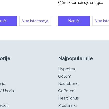
(30ml) kombinuje snagu…
ruči
Naruči
Više informacija
Više inf
orije
Najpopularnije
Hypertea
GoSlim
nje
Nautubone
/ Uređaji
GoPotent
HeartTonus
ktori
Prostamid