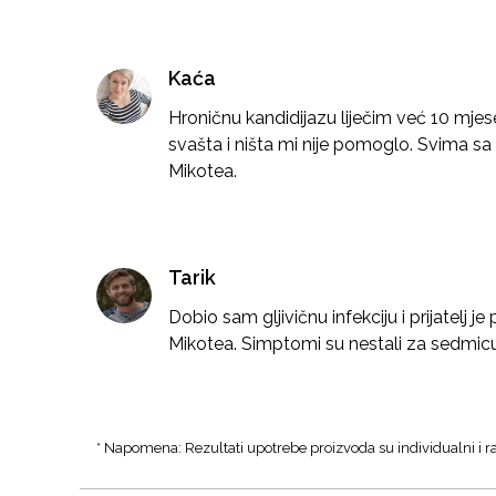
Kaća
Hroničnu kandidijazu liječim već 10 mjese
svašta i ništa mi nije pomoglo. Svima
Mikotea.
Tarik
Dobio sam gljivičnu infekciju i prijatelj 
Mikotea. Simptomi su nestali za sedmicu 
* Napomena: Rezultati upotrebe proizvoda su individualni i ra