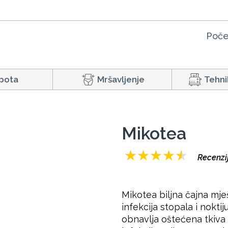
Poče
pota
Mršavljenje
Tehni
Mikotea
★
★
★
★
★
Recenzij
Mikotea biljna čajna mješa
infekcija stopala i noktij
obnavlja oštećena tkiva 