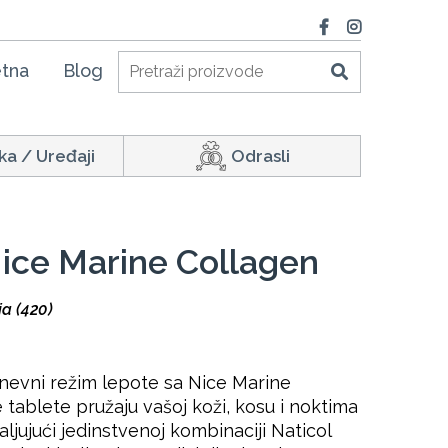
tna
Blog
ka / Uređaji
Odrasli
ice Marine Collagen
ja (420)
nevni režim lepote sa Nice Marine
tablete pružaju vašoj koži, kosu i noktima
aljujući jedinstvenoj kombinaciji Naticol