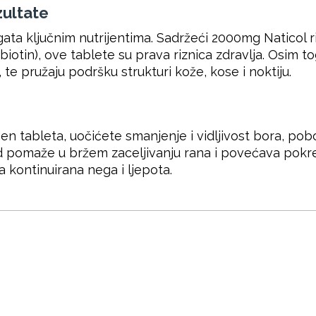
zultate
ata ključnim nutrijentima. Sadržeći 2000mg Naticol r
(D-biotin), ove tablete su prava riznica zdravlja. Osi
, te pružaju podršku strukturi kože, kose i noktiju.
ableta, uočićete smanjenje i vidljivost bora, pobol
od pomaže u bržem zaceljivanju rana i povećava pokre
 kontinuirana nega i ljepota.