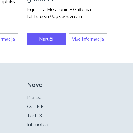
ompleks
Equilibra Melatonin + Griffonia
tablete su Vaš saveznik u…
Naruči
ormacija
Više informacija
Novo
DiaTea
Quick Fit
TestoX
Intimotea