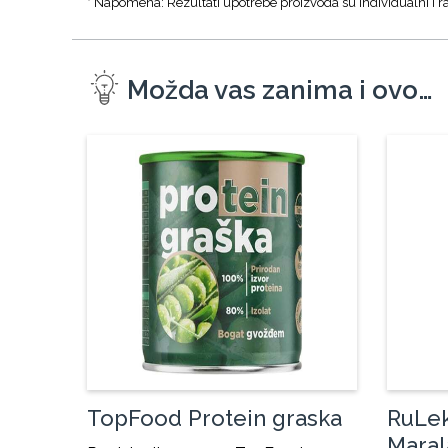
* Napomena: Rezultati upotrebe proizvoda su individualni i ra
Možda vas zanima i ovo…
TopFood Protein graska
RuLek
Maral