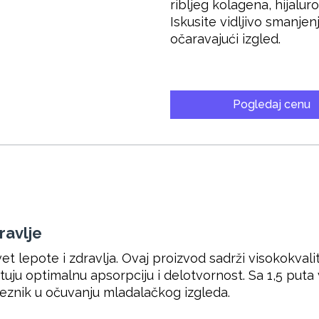
ribljeg kolagena, hijalur
Iskusite vidljivo smanjen
očaravajući izgled.
Pogledaj cenu
ravlje
et lepote i zdravlja. Ovaj proizvod sadrži visokokval
ntuju optimalnu apsorpciju i delotvornost. Sa 1,5 put
eznik u očuvanju mladalačkog izgleda.