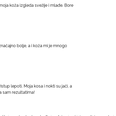
moja koža izgleda svežije i mlađe. Bore
načajno bolje, a i koža mi je mnogo
tup lepoti. Moja kosa i nokti su jači, a
na sam rezultatima!