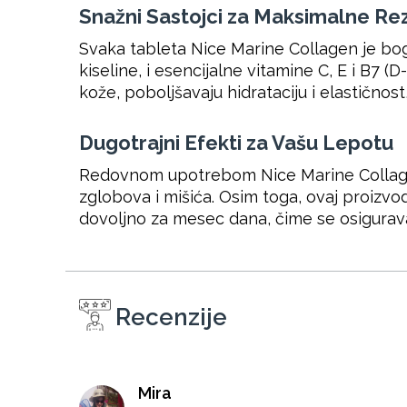
Snažni Sastojci za Maksimalne Re
Svaka tableta Nice Marine Collagen je bog
kiseline, i esencijalne vitamine C, E i B7 
kože, poboljšavaju hidrataciju i elastičnost
Dugotrajni Efekti za Vašu Lepotu
Redovnom upotrebom Nice Marine Collagen t
zglobova i mišića. Osim toga, ovaj proizv
dovoljno za mesec dana, čime se osigurava
Recenzije
Mira