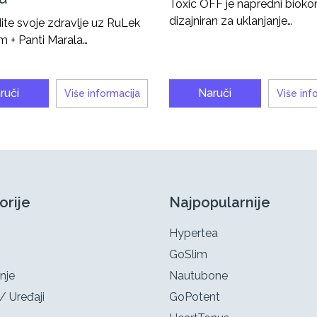
Toxic OFF je napredni biok
dizajniran za uklanjanje…
te svoje zdravlje uz RuLek
m + Panti Marala…
ruči
Naruči
Više informacija
Više inf
orije
Najpopularnije
Hypertea
GoSlim
nje
Nautubone
/ Uređaji
GoPotent