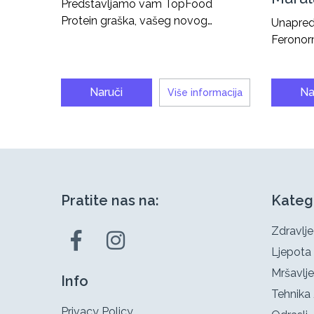
Predstavljamo vam TopFood
Protein graška, vašeg novog…
Unapredi
Feronor
Naruči
Na
Više informacija
Pratite nas na:
Kateg
Zdravlje
Ljepota
Mršavlje
Info
Tehnika 
Privacy Policy