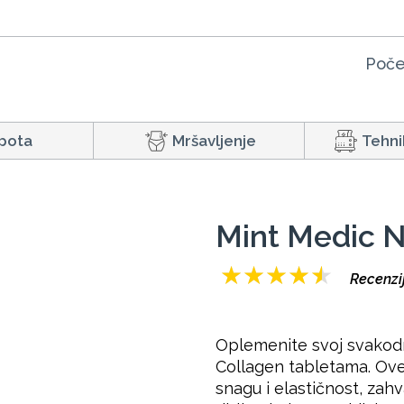
Poče
pota
Mršavljenje
Tehni
Mint Medic N
★
★
★
★
★
Recenzi
Oplemenite svoj svakod
Collagen tabletama. Ove 
snagu i elastičnost, zahv