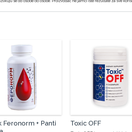
zlikuju se od osobe do osobe. Proizvođač ne jamči iste rezultate za sve koris
 Feronorm + Panti
Toxic OFF
a