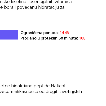
onske kiseline i esencijalnih vitamina.
je bora i povećanu hidrataciju za
14:46
Ograničena ponuda:
108
Prodano u proteklih 60 minuta:
itetne bioaktivne peptide Naticol
a većom efikasnošću od drugih životinjskih