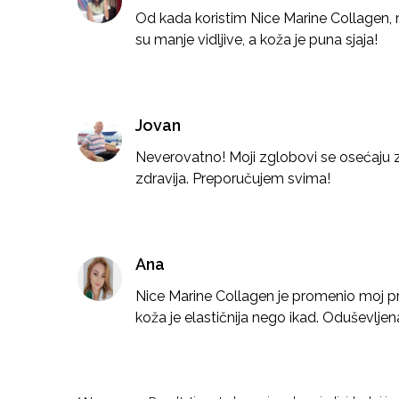
Od kada koristim Nice Marine Collagen, 
su manje vidljive, a koža je puna sjaja!
Jovan
Neverovatno! Moji zglobovi se osećaju z
zdravija. Preporučujem svima!
Ana
Nice Marine Collagen je promenio moj pris
koža je elastičnija nego ikad. Oduševlje