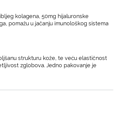
ibljeg kolagena, 50mg hijaluronske
m toga, pomažu u jačanju imunološkog sistema
jšanu strukturu kože, te veću elastičnost
tljivost zglobova. Jedno pakovanje je