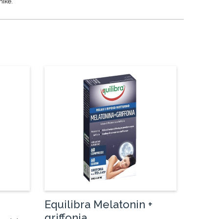
nike.
Equilibra Melatonin +
griffonia