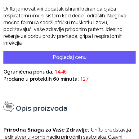
Unflu je inovativni dodatak ishrani kreiran da ojača
respiratorni i imuni sistem kod dece i odraslih. Njegova
moćna formula sadrži afričku muškatlu i zovu,
podržavajući vaše zdravlje prirodnim putem. Idealno
rešenje za borbu protiv prehlada, gripa i respiratornih
infekcija.
Pogledaj cenu
14:45
Ograničena ponuda:
127
Prodano u proteklih 60 minuta:
Opis proizvoda
Prirodna Snaga za Vaše Zdravlje:
Unflu predstavlja
jedinstvenu kombinaciju prirodnih sastojaka. Glavni