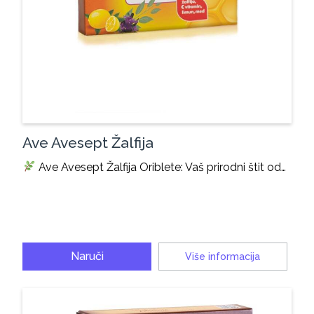
Ave Avesept Žalfija
Ave Avesept Žalfija Oriblete: Vaš prirodni štit od…
Naruči
Više informacija