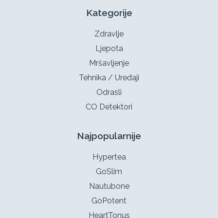
Kategorije
Zdravlje
Ljepota
Mršavljenje
Tehnika / Uređaji
Odrasli
CO Detektori
Najpopularnije
Hypertea
GoSlim
Nautubone
GoPotent
HeartTonus