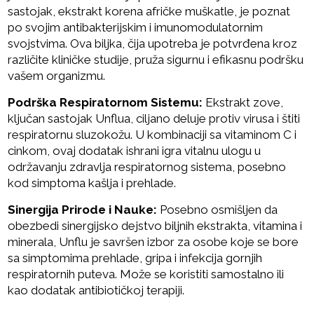
sastojak, ekstrakt korena afričke muškatle, je poznat
po svojim antibakterijskim i imunomodulatornim
svojstvima. Ova biljka, čija upotreba je potvrđena kroz
različite kliničke studije, pruža sigurnu i efikasnu podršku
vašem organizmu.
Podrška Respiratornom Sistemu:
Ekstrakt zove,
ključan sastojak Unflua, ciljano deluje protiv virusa i štiti
respiratornu sluzokožu. U kombinaciji sa vitaminom C i
cinkom, ovaj dodatak ishrani igra vitalnu ulogu u
održavanju zdravlja respiratornog sistema, posebno
kod simptoma kašlja i prehlade.
Sinergija Prirode i Nauke:
Posebno osmišljen da
obezbedi sinergijsko dejstvo biljnih ekstrakta, vitamina i
minerala, Unflu je savršen izbor za osobe koje se bore
sa simptomima prehlade, gripa i infekcija gornjih
respiratornih puteva. Može se koristiti samostalno ili
kao dodatak antibiotičkoj terapiji.