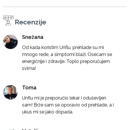
Recenzije
Snežana
Od kada koristim Unflu, prehlade su mi
mnogo ređe, a simptomi blaži. Osećam se
energičnije i zdravije. Toplo preporučujem
svima!
Toma
Unflu mi je preporučio lekar i oduševljen
sam! Brže sam se oporavio od prehlade, a i
ukus mi se jako dopada.