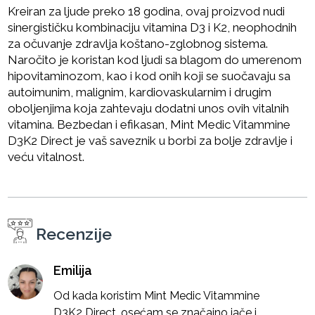
Kreiran za ljude preko 18 godina, ovaj proizvod nudi
sinergističku kombinaciju vitamina D3 i K2, neophodnih
za očuvanje zdravlja koštano-zglobnog sistema.
Naročito je koristan kod ljudi sa blagom do umerenom
hipovitaminozom, kao i kod onih koji se suočavaju sa
autoimunim, malignim, kardiovaskularnim i drugim
oboljenjima koja zahtevaju dodatni unos ovih vitalnih
vitamina. Bezbedan i efikasan, Mint Medic Vitammine
D3K2 Direct je vaš saveznik u borbi za bolje zdravlje i
veću vitalnost.
Recenzije
Emilija
Od kada koristim Mint Medic Vitammine
D3K2 Direct, osećam se značajno jače i