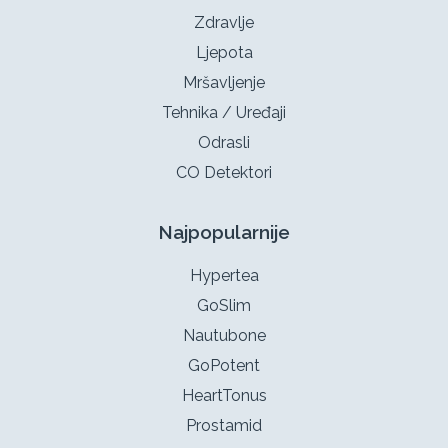
Zdravlje
Ljepota
Mršavljenje
Tehnika / Uređaji
Odrasli
CO Detektori
Najpopularnije
Hypertea
GoSlim
Nautubone
GoPotent
HeartTonus
Prostamid