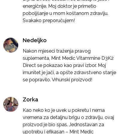
energičnije. Moj doktor je primetio
poboljšanje u mom koštanom zdravlju.
Svakako preporučujem!
Nedeljko
Nakon mjeseci traženja pravog
suplementa, Mint Medic Vitammine D3K2
Direct se pokazao kao pravi izbor. Moj
imunitet je jači, a opšte zdravstveno stanje
se popravilo. Vrhunski proizvod!
Zorka
Kao neko ko je uvek u pokretu i nema
vremena za detaljnu brigu o zdravlju, ovaj
proizvod je bio spas. Jednostavan za
upotrebu i efikasan – Mint Medic