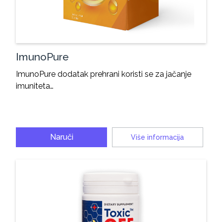
ImunoPure
ImunoPure dodatak prehrani koristi se za jačanje
imuniteta…
Naruči
Više informacija