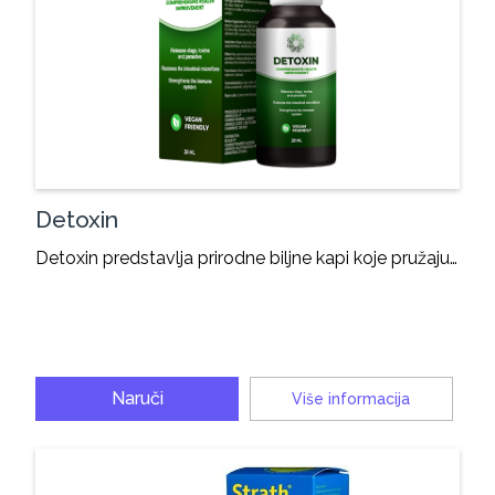
Detoxin
Detoxin predstavlja prirodne biljne kapi koje pružaju…
Naruči
Više informacija