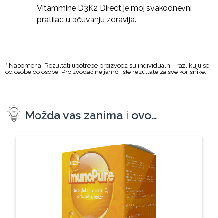
Vitammine D3K2 Direct je moj svakodnevni
pratilac u očuvanju zdravlja.
* Napomena: Rezultati upotrebe proizvoda su individualni i razlikuju se
od osobe do osobe. Proizvođač ne jamči iste rezultate za sve korisnike.
Možda vas zanima i ovo…