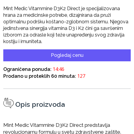
Mint Medic Vitammine D3K2 Direct je specijalizovana
hrana za medicinske potrebe, dizajnirana da pruži
optimalnu podršku koštano-zglobnom sistemu. Njegova
jedinstvena sinergija vitamina D3 i K2 čini ga savršenim
izborom za odrasle koji teže unapređenju svog zdravlja
kostiju i imuniteta.
Pogledaj cenu
14:46
Ograničena ponuda:
127
Prodano u proteklih 60 minuta:
Opis proizvoda
Mint Medic Vitammine D3K2 Direct predstavlja
revolucionarnu formulu u svetu zdravstvene zaštite.