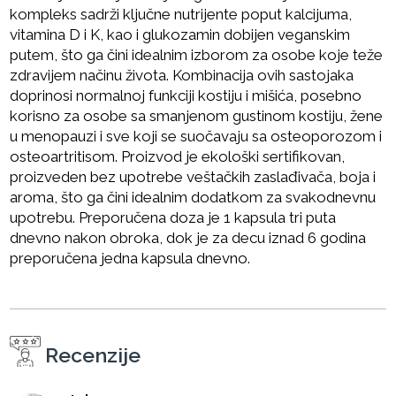
kompleks sadrži ključne nutrijente poput kalcijuma,
vitamina D i K, kao i glukozamin dobijen veganskim
putem, što ga čini idealnim izborom za osobe koje teže
zdravijem načinu života. Kombinacija ovih sastojaka
doprinosi normalnoj funkciji kostiju i mišića, posebno
korisno za osobe sa smanjenom gustinom kostiju, žene
u menopauzi i sve koji se suočavaju sa osteoporozom i
osteoartritisom. Proizvod je ekološki sertifikovan,
proizveden bez upotrebe veštačkih zaslađivača, boja i
aroma, što ga čini idealnim dodatkom za svakodnevnu
upotrebu. Preporučena doza je 1 kapsula tri puta
dnevno nakon obroka, dok je za decu iznad 6 godina
preporučena jedna kapsula dnevno.
Recenzije