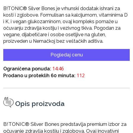
B!TONIC® Silver Bones je vrhunski dodatak ishrani za
kosti i zglobove. Formulisan sa kalcijumom, vitaminima D
i K, i vegan glukozaminom, ovaj kompleks pomaže u
očuvanju zdravlja kostiju i vezivnog tkiva. Pogodan za
vegane, dijabetičare i osobe osetljive na gluten,
proizveden u Nemačkoj bez veštačkih aditiva.
Pogledaj cenu
14:45
Ograničena ponuda:
112
Prodano u proteklih 60 minuta:
Opis proizvoda
B!TONIC® Silver Bones predstavlja premium izbor za
očuvanje zdravlja kostiju i zglobova. Ovaj inovativni