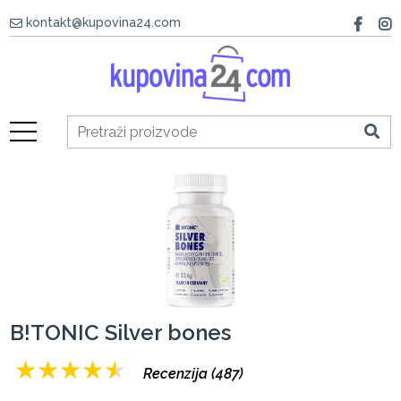
kontakt@kupovina24.com
B!TONIC Silver bones
★
★
★
★
★
Recenzija (487)