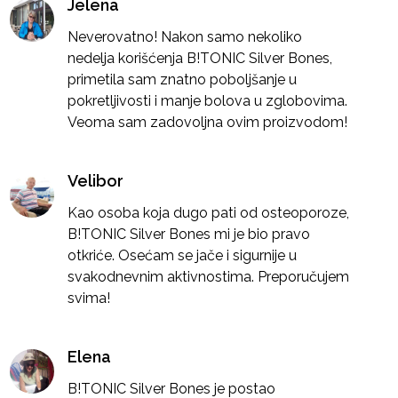
Jelena
Neverovatno! Nakon samo nekoliko
nedelja korišćenja B!TONIC Silver Bones,
primetila sam znatno poboljšanje u
pokretljivosti i manje bolova u zglobovima.
Veoma sam zadovoljna ovim proizvodom!
Velibor
Kao osoba koja dugo pati od osteoporoze,
B!TONIC Silver Bones mi je bio pravo
otkriće. Osećam se jače i sigurnije u
svakodnevnim aktivnostima. Preporučujem
svima!
Elena
B!TONIC Silver Bones je postao