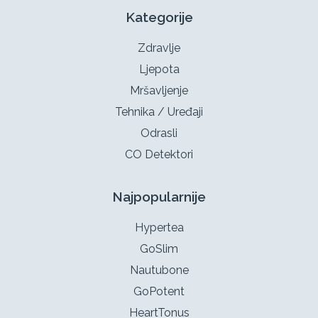
Kategorije
Zdravlje
Ljepota
Mršavljenje
Tehnika / Uređaji
Odrasli
CO Detektori
Najpopularnije
Hypertea
GoSlim
Nautubone
GoPotent
HeartTonus