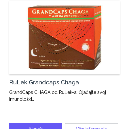
RuLek Grandcaps Chaga
GrandCaps CHAGA od RuLek-a: Ojačajte svoj
imunološki…
Naruči
Više informacija