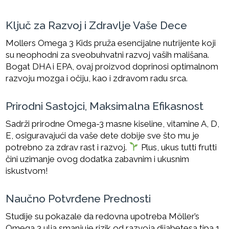
Ključ za Razvoj i Zdravlje Vaše Dece
Mollers Omega 3 Kids pruža esencijalne nutrijente koji
su neophodni za sveobuhvatni razvoj vaših mališana.
Bogat DHA i EPA, ovaj proizvod doprinosi optimalnom
razvoju mozga i očiju, kao i zdravom radu srca.
Prirodni Sastojci, Maksimalna Efikasnost
Sadrži prirodne Omega-3 masne kiseline, vitamine A, D,
E, osiguravajući da vaše dete dobije sve što mu je
potrebno za zdrav rast i razvoj.
Plus, ukus tutti frutti
čini uzimanje ovog dodatka zabavnim i ukusnim
iskustvom!
Naučno Potvrđene Prednosti
Studije su pokazale da redovna upotreba Möller’s
Omega 3 ulja smanjuje rizik od razvoja dijabetesa tipa 1