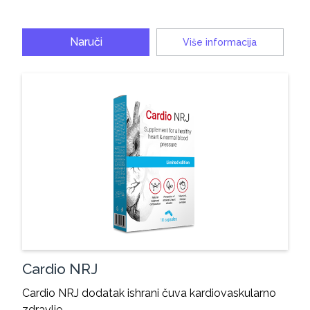
Naruči
Više informacija
Cardio NRJ
Cardio NRJ dodatak ishrani čuva kardiovaskularno
zdravlje,…