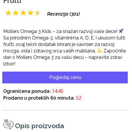
Frutti
★
★
★
★
★
Recenzija (301)
Mollers Omega 3 Kids – za snažan razvoj vaše dece!
Sa prirodnim Omega-3, vitaminima A, D, E, i ukusom tutti
frutti, ovaj tečni dodatak ishrani je savršen za razvoj
mozga, vida i zdravog srca vaših mališana.
Započnite
dan s Mollers Omega 3 za vašu decu – napravite zdrav
izbor!
Pogledaj cenu
14:45
Ograničena ponuda:
52
Prodano u proteklih 60 minuta:
Opis proizvoda