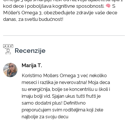
kod dece i poboljšava kognitivne sposobnosti.
S
Möller’s Omega 3, obezbeđujete zdravlje vaše dece
danas, za svetlu budućnost!
Recenzije
Marija T.
Koristimo Mollers Omega 3 već nekoliko
meseci i razlika je neverovatna! Moja deca
su energičnija, bolje se koncentrišu u školi i
imaju bolji vid. Sjajan ukus tutti frutti je
samo dodatni plus! Definitivno
preporučujem svim roditeljima koji žele
najbolje za svoju decu