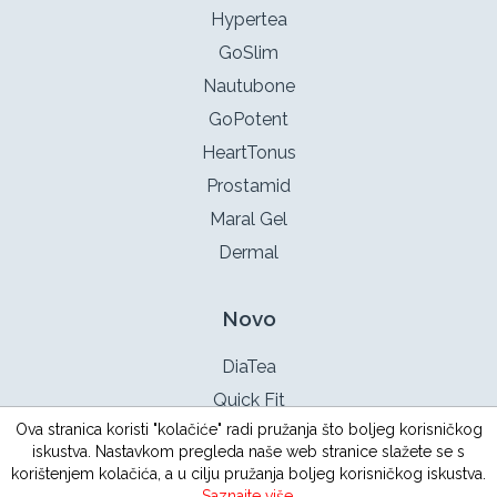
Hypertea
GoSlim
Nautubone
GoPotent
HeartTonus
Prostamid
Maral Gel
Dermal
Novo
DiaTea
Quick Fit
Ova stranica koristi "kolačiće" radi pružanja što boljeg korisničkog
TestoX
iskustva. Nastavkom pregleda naše web stranice slažete se s
Intimotea
korištenjem kolačića, a u cilju pružanja boljeg korisničkog iskustva.
Saznajte više
.