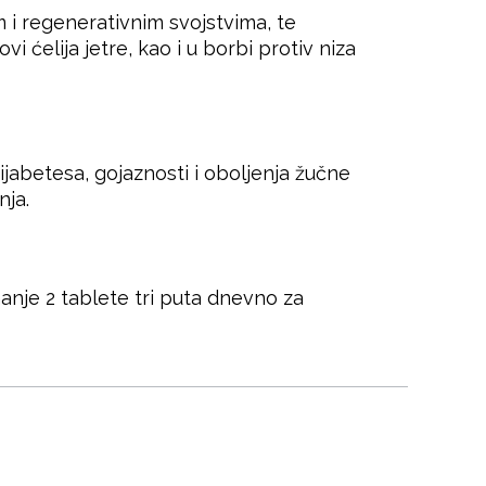
 i regenerativnim svojstvima, te
 ćelija jetre, kao i u borbi protiv niza
jabetesa, gojaznosti i oboljenja žučne
nja.
nje 2 tablete tri puta dnevno za