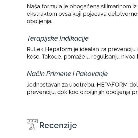
Naša formula je obogaćena silimarinom iz 
ekstraktom ovsa koji pojačava delotvornost.
oboljenja.
Terapijske Indikacije
RuLek Hepaform je idealan za prevenciju i 
kese. Takođe, pomaže u regulisanju nivoa ho
Način Primene i Pakovanje
Jednostavan za upotrebu, HEPAFORM dolazi
prevenciju, dok kod ozbiljnijih oboljenja 
Recenzije