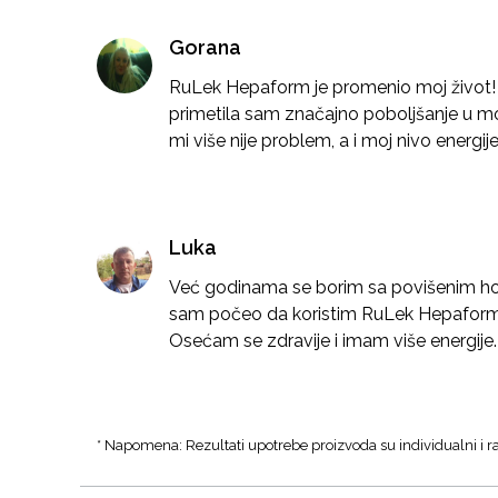
Gorana
RuLek Hepaform je promenio moj život! P
primetila sam značajno poboljšanje u 
mi više nije problem, a i moj nivo energ
Luka
Već godinama se borim sa povišenim ho
sam počeo da koristim RuLek Hepaform, m
Osećam se zdravije i imam više energije. 
* Napomena: Rezultati upotrebe proizvoda su individualni i ra