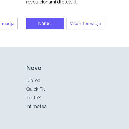
revolucionarni dijetetski…
Naruči
ormacija
Više informacija
Novo
DiaTea
Quick Fit
TestoX
Intimotea