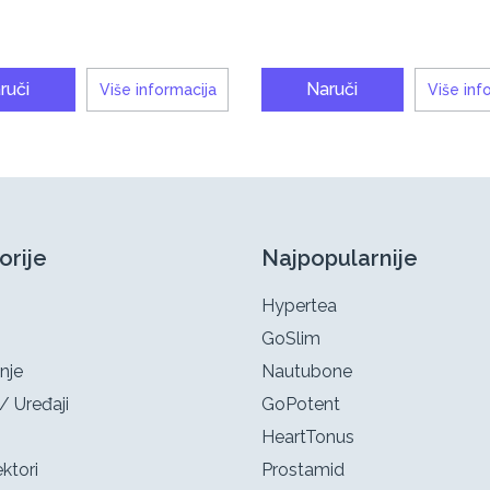
ruči
Naruči
Više informacija
Više inf
orije
Najpopularnije
Hypertea
GoSlim
nje
Nautubone
/ Uređaji
GoPotent
HeartTonus
ktori
Prostamid