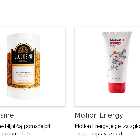
sine
Motion Energy
e biljni čaj pomaže pri
Motion Energy je gel za zgl
nju normalnih…
mišiće napravljen od…