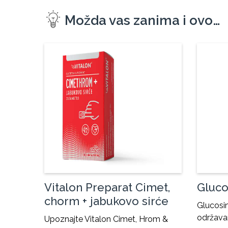
Možda vas zanima i ovo…
Vitalon Preparat Cimet,
Gluco
chorm + jabukovo sirće
Glucosin
održava
Upoznajte Vitalon Cimet, Hrom &