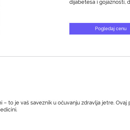
dijabetesa i gojaznosti, d
Pogledaj cenu
– to je vaš saveznik u očuvanju zdravlja jetre. Ovaj
edicini.