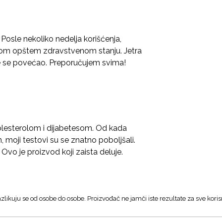
osle nekoliko nedelja korišćenja,
mom opštem zdravstvenom stanju. Jetra
ije se povećao. Preporučujem svima!
lesterolom i dijabetesom. Od kada
oji testovi su se znatno poboljšali.
Ovo je proizvod koji zaista deluje.
zlikuju se od osobe do osobe. Proizvođač ne jamči iste rezultate za sve koris