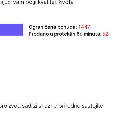
ajući vam bolji kvalitet života.
14:46
Ograničena ponuda:
52
Prodano u proteklih 60 minuta:
 proizvod sadrži snažne prirodne sastojke