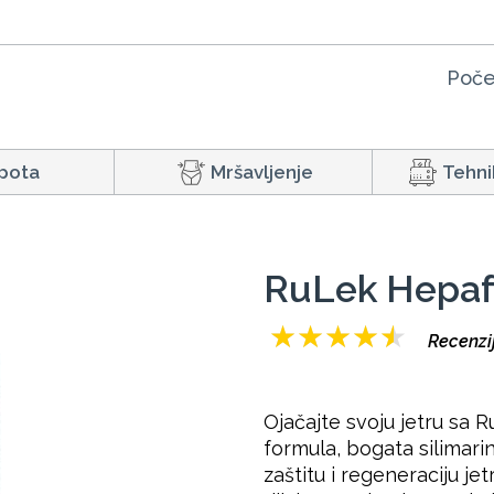
Poče
pota
Mršavljenje
Tehni
RuLek Hepa
★
★
★
★
★
Recenzi
Ojačajte svoju jetru s
formula, bogata silimar
zaštitu i regeneraciju jet