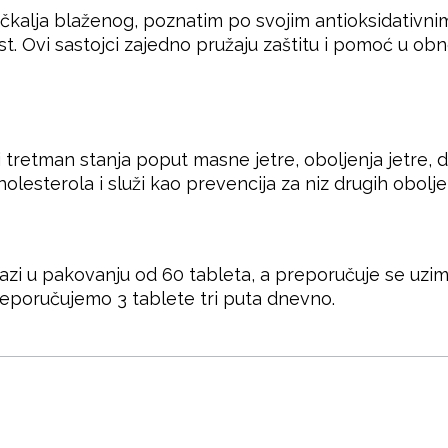
čkalja blaženog, poznatim po svojim antioksidativnim
 Ovi sastojci zajedno pružaju zaštitu i pomoć u obnovi
tretman stanja poput masne jetre, oboljenja jetre, di
lesterola i služi kao prevencija za niz drugih obolje
 u pakovanju od 60 tableta, a preporučuje se uzima
preporučujemo 3 tablete tri puta dnevno.