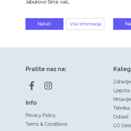
Jabukovo Sirće, vaš…
Naruči
Na
Više informacija
Pratite nas na:
Kateg
Zdravlje
Ljepota
Mršavlje
Info
Tehnika 
Privacy Policy
Odrasli
Terms & Conditions
CO Dete