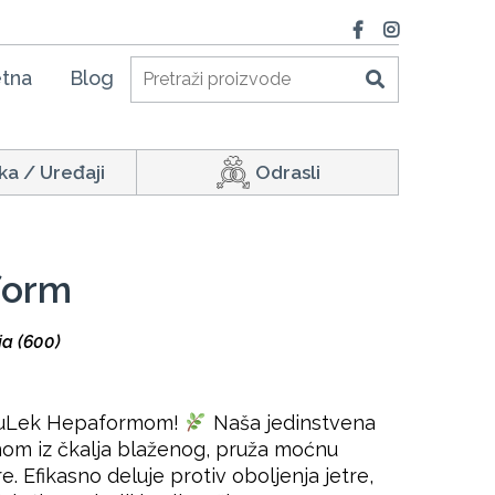
tna
Blog
ka / Uređaji
Odrasli
form
ja (600)
a RuLek Hepaformom!
Naša jedinstvena
inom iz čkalja blaženog, pruža moćnu
re. Efikasno deluje protiv oboljenja jetre,