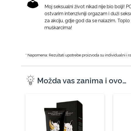
Moj seksualni život nikad nije bio bolj
ostvarim intenzivniji orgazam i duži sek
za akciju, gdje god da se nalazim. Topl
muškarcima!
* Napomena: Rezultati upotrebe proizvoda su individualni i ra
Možda vas zanima i ovo…