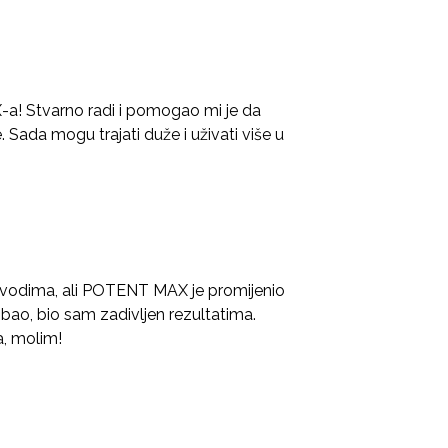
! Stvarno radi i pomogao mi je da
Sada mogu trajati duže i uživati više u
vodima, ali POTENT MAX je promijenio
obao, bio sam zadivljen rezultatima.
Da, molim!