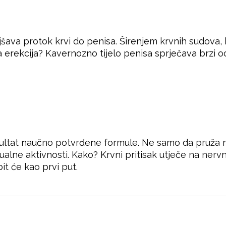
a protok krvi do penisa. Širenjem krvnih sudova, k
 erekcija? Kavernozno tijelo penisa sprječava brzi o
zultat naučno potvrđene formule. Ne samo da pruža n
ualne aktivnosti. Kako? Krvni pritisak utječe na nerv
t će kao prvi put.