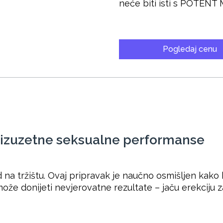
neće biti isti s POTENT
Pogledaj cenu
 izuzetne seksualne performanse
a tržištu. Ovaj pripravak je naučno osmišljen kako b
že donijeti nevjerovatne rezultate – jaču erekciju za