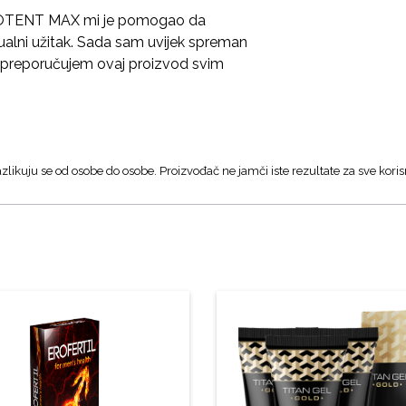
i! POTENT MAX mi je pomogao da
sualni užitak. Sada sam uvijek spreman
o preporučujem ovaj proizvod svim
zlikuju se od osobe do osobe. Proizvođač ne jamči iste rezultate za sve koris