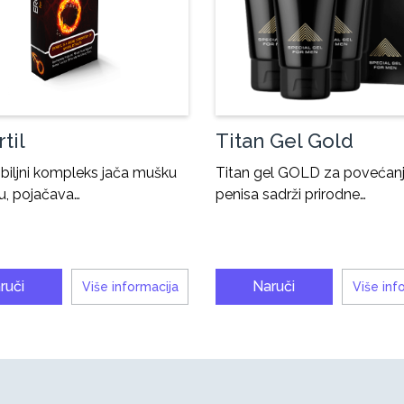
til
Titan Gel Gold
l biljni kompleks jača mušku
Titan gel GOLD za povećan
u, pojačava…
penisa sadrži prirodne…
ruči
Naruči
Više informacija
Više inf