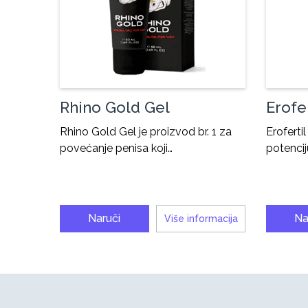
Rhino Gold Gel
Erofer
Rhino Gold Gel je proizvod br. 1 za
Eroferti
povećanje penisa koji…
potencij
Naruči
Na
Više informacija