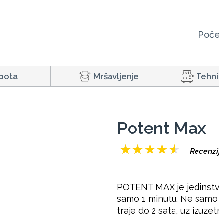
Poče
pota
Mršavljenje
Tehni
Potent Max
★
★
★
★
★
Recenzij
POTENT MAX je jedinstve
samo 1 minutu. Ne samo
traje do 2 sata, uz izuz