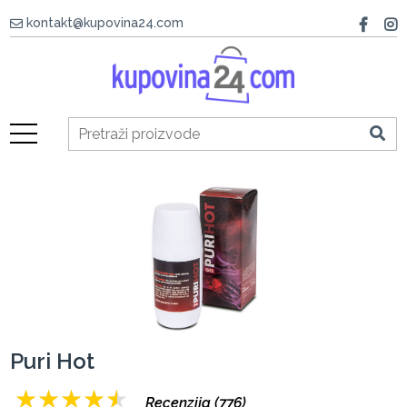
kontakt@kupovina24.com
Puri Hot
★
★
★
★
★
Recenzija (776)