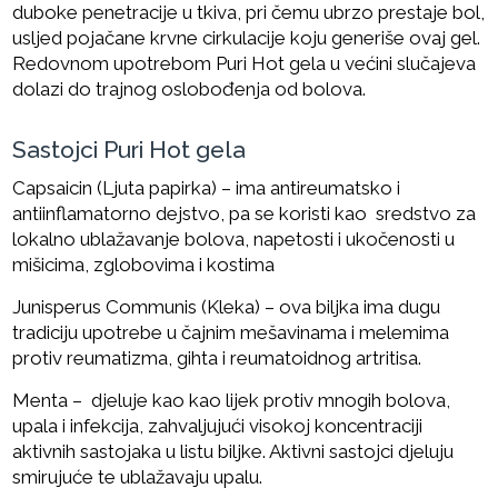
duboke penetracije u tkiva, pri čemu ubrzo prestaje bol,
usljed pojačane krvne cirkulacije koju generiše ovaj gel.
Redovnom upotrebom Puri Hot gela u većini slučajeva
dolazi do trajnog oslobođenja od bolova.
Sastojci Puri Hot gela
Capsaicin (Ljuta papirka) – ima antireumatsko i
antiinflamatorno dejstvo, pa se koristi kao sredstvo za
lokalno ublažavanje bolova, napetosti i ukočenosti u
mišicima, zglobovima i kostima
Junisperus Communis (Kleka) – ova biljka ima dugu
tradiciju upotrebe u čajnim mešavinama i melemima
protiv reumatizma, gihta i reumatoidnog artritisa.
Menta – djeluje kao kao lijek protiv mnogih bolova,
upala i infekcija, zahvaljujući visokoj koncentraciji
aktivnih sastojaka u listu biljke. Aktivni sastojci djeluju
smirujuće te ublažavaju upalu.