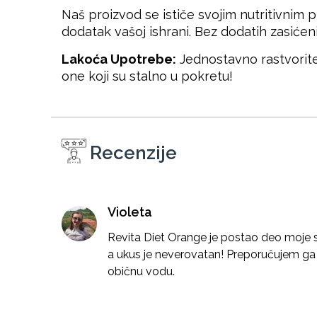
Naš proizvod se ističe svojim nutritivnim p
dodatak vašoj ishrani. Bez dodatih zasićenih
Lakoća Upotrebe:
Jednostavno rastvorite
one koji su stalno u pokretu!
Recenzije
Violeta
Revita Diet Orange je postao deo moje 
a ukus je neverovatan! Preporučujem ga 
običnu vodu.