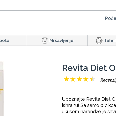
Poče
pota
Mršavljenje
Tehni
Revita Diet 
★
★
★
★
★
Recenzij
Upoznajte Revita Diet O
ishranu! Sa samo 0,7 kca
ukusom narandže je savrš