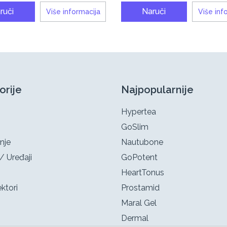
ruči
Naruči
Više informacija
Više inf
orije
Najpopularnije
Hypertea
GoSlim
nje
Nautubone
/ Uređaji
GoPotent
HeartTonus
ktori
Prostamid
Maral Gel
Dermal