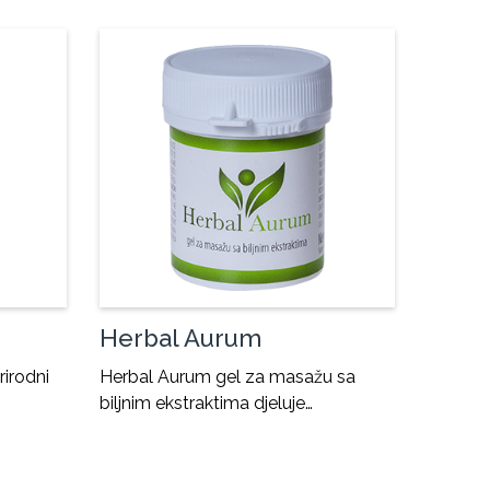
Herbal Aurum
rirodni
Herbal Aurum gel za masažu sa
biljnim ekstraktima djeluje…