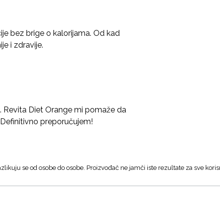
je bez brige o kalorijama. Od kad
e i zdravije.
nu. Revita Diet Orange mi pomaže da
 Definitivno preporučujem!
zlikuju se od osobe do osobe. Proizvođač ne jamči iste rezultate za sve koris