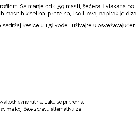
rofilom. Sa manje od 0,5g masti, šećera, i vlakana po
 masnih kiselina, proteina, i soli, ovaj napitak je di
 sadržaj kesice u 1,5l vode i uživajte u osvežavajuć
svakodnevne rutine. Lako se priprema,
svima koji žele zdravu alternativu za