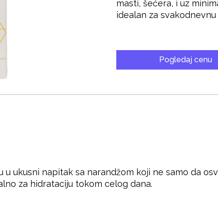
masti, šećera, i uz minim
idealan za svakodnevnu
Pogledaj cenu
 u ukusni napitak sa narandžom koji ne samo da osve
ealno za hidrataciju tokom celog dana.