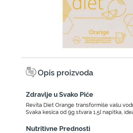
Opis proizvoda
Zdravlje u Svako Piće
Revita Diet Orange transformiše vašu vodu
Svaka kesica od 9g stvara 1,5l napitka, id
Nutritivne Prednosti