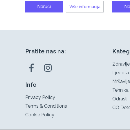
Naruči
Na
Više informacija
Pratite nas na:
Kateg
Zdravlje
Ljepota
Mršavlje
Info
Tehnika 
Privacy Policy
Odrasli
Terms & Conditions
CO Dete
Cookie Policy