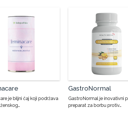
nacare
GastroNormal
re je biljni čaj koji podržava
GastroNormal je inovativni p
e ženskog…
preparat za borbu protiv…