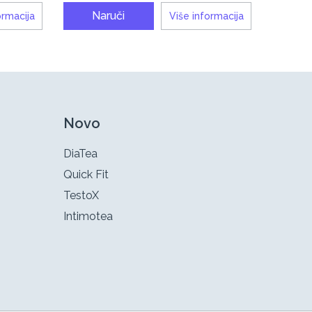
Naruči
ormacija
Više informacija
Novo
DiaTea
Quick Fit
TestoX
Intimotea