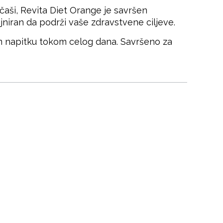
 čaši, Revita Diet Orange je savršen
zajniran da podrži vaše zdravstvene ciljeve.
em napitku tokom celog dana. Savršeno za