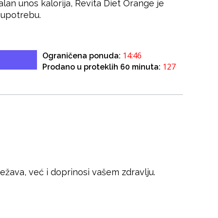
alan unos kalorija, Revita Diet Orange je
 upotrebu.
14:46
Ograničena ponuda:
127
Prodano u proteklih 60 minuta:
žava, već i doprinosi vašem zdravlju.