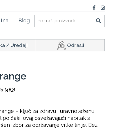
tna
Blog
ka / Uređaji
Odrasli
Orange
a (463)
range – ključ za zdravu i uravnoteženu
l po čaši, ovaj osvežavajući napitak s
en izbor za održavanje vitke linije. Bez