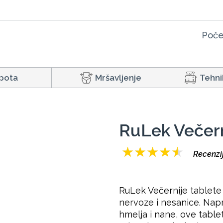
Poče
pota
Mršavljenje
Tehni
RuLek Večern
★
★
★
★
★
Recenzi
RuLek Večernije tablete
nervoze i nesanice. Napr
hmelja i nane, ove tablet