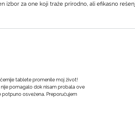
 izbor za one koji traže prirodno, ali efikasno reše
rnije tablete promenile moj život!
a nije pomagalo dok nisam probala ove
e potpuno osvežena. Preporučujem