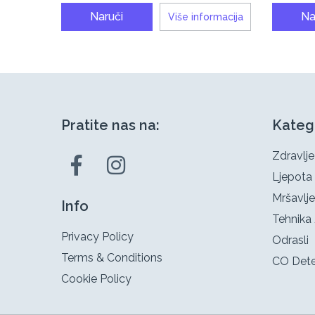
Naruči
Na
Više informacija
Pratite nas na:
Kateg
Zdravlje
Ljepota
Mršavlje
Info
Tehnika 
Privacy Policy
Odrasli
Terms & Conditions
CO Dete
Cookie Policy