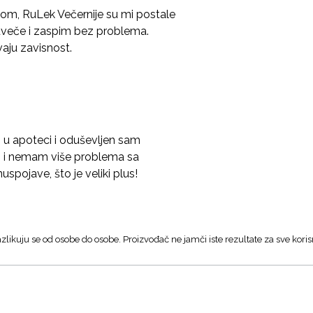
som, RuLek Večernije su mi postale
veče i zaspim bez problema.
aju zavisnost.
i u apoteci i oduševljen sam
m i nemam više problema sa
spojave, što je veliki plus!
zlikuju se od osobe do osobe. Proizvođač ne jamči iste rezultate za sve koris