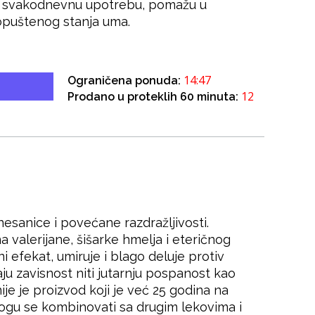
za svakodnevnu upotrebu, pomažu u
 opuštenog stanja uma.
14:46
Ograničena ponuda:
12
Prodano u proteklih 60 minuta:
nesanice i povećane razdražljivosti.
valerijane, šišarke hmelja i eteričnog
i efekat, umiruje i blago deluje protiv
ju zavisnost niti jutarnju pospanost kao
e je proizvod koji je već 25 godina na
mogu se kombinovati sa drugim lekovima i