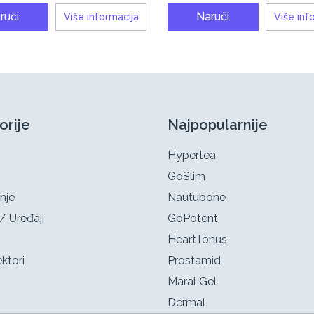
ruči
Naruči
Više informacija
Više inf
orije
Najpopularnije
Hypertea
GoSlim
nje
Nautubone
/ Uređaji
GoPotent
HeartTonus
ktori
Prostamid
Maral Gel
Dermal