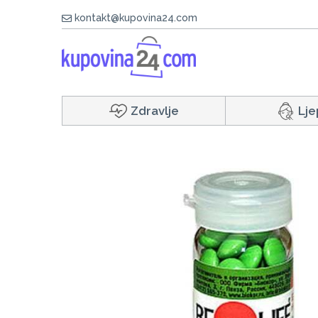
kontakt@kupovina24.com
Zdravlje
Lje