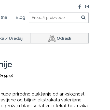
tna
Blog
ka / Uređaji
Odrasli
ije
ja (404)
 nude prirodno olakšanje od anksioznosti,
avljene od biljnih ekstrakata valerijane,
e pružaju blagi sedativni efekat bez rizika