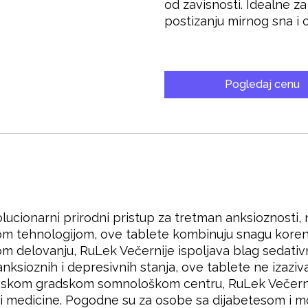
od zavisnosti. Idealne 
postizanju mirnog sna i
Pogledaj cenu
lucionarni prirodni pristup za tretman anksioznosti, 
m tehnologijom, ove tablete kombinuju snagu korena 
om delovanju, RuLek Večernije ispoljava blag sedativn
nksioznih i depresivnih stanja, ove tablete ne izaziva
kovskom gradskom somnološkom centru, RuLek Večernij
lasti medicine. Pogodne su za osobe sa dijabetesom i 