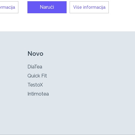
Naruči
ormacija
Više informacija
Novo
DiaTea
Quick Fit
TestoX
Intimotea