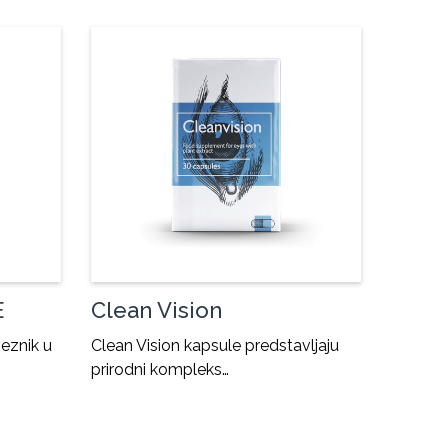
E
Clean Vision
eznik u
Clean Vision kapsule predstavljaju
prirodni kompleks…