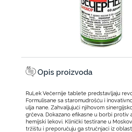
Opis proizvoda
RuLek Večernije tablete predstavljaju revo
Formulisane sa staromudrošću i inovativno
ulja nane. Zahvaljujući njihovom sinergijsk
grčeva. Dokazano efikasne u borbi protiv a
hemijski lekovi. Klinički testirane u Mos
tržištu i preporučuju ga stručnjaci iz ob