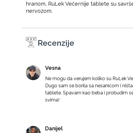
hranom, RuLek Večernije tablete su savršen
nervozom.
Recenzije
Vesna
Ne mogu da verujem koliko su RuLek Veče
Dugo sam se borila sa nesanicom i ništ
tablete. Spavam kao beba i probudim s
svima!
Danijel