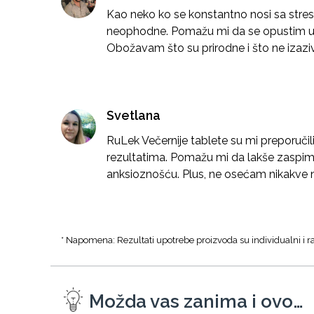
Kao neko ko se konstantno nosi sa stre
neophodne. Pomažu mi da se opustim u
Obožavam što su prirodne i što ne izaziv
Svetlana
RuLek Večernije tablete su mi preporučil
rezultatima. Pomažu mi da lakše zaspi
anksioznošću. Plus, ne osećam nikakve nu
* Napomena: Rezultati upotrebe proizvoda su individualni i ra
Možda vas zanima i ovo…