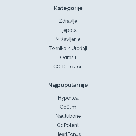
Kategorije
Zdravlje
Ljepota
Mršavljenje
Tehnika / Uređaji
Odrasli
CO Detektori
Najpopularnije
Hypertea
GoSlim
Nautubone
GoPotent
HeartTonus