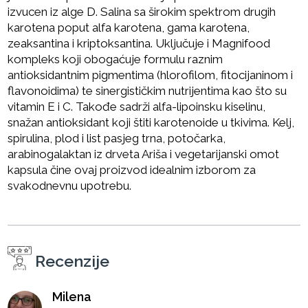
izvucen iz alge D. Salina sa širokim spektrom drugih
karotena poput alfa karotena, gama karotena,
zeaksantina i kriptoksantina. Uključuje i Magnifood
kompleks koji obogaćuje formulu raznim
antioksidantnim pigmentima (hlorofilom, fitocijaninom i
flavonoidima) te sinergističkim nutrijentima kao što su
vitamin E i C. Takođe sadrži alfa-lipoinsku kiselinu,
snažan antioksidant koji štiti karotenoide u tkivima. Kelj,
spirulina, plod i list pasjeg trna, potočarka,
arabinogalaktan iz drveta Ariša i vegetarijanski omot
kapsula čine ovaj proizvod idealnim izborom za
svakodnevnu upotrebu.
Recenzije
Milena