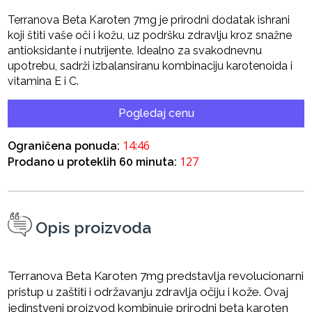
Terranova Beta Karoten 7mg je prirodni dodatak ishrani
koji štiti vaše oči i kožu, uz podršku zdravlju kroz snažne
antioksidante i nutrijente. Idealno za svakodnevnu
upotrebu, sadrži izbalansiranu kombinaciju karotenoida i
vitamina E i C.
Pogledaj cenu
14:45
Ograničena ponuda:
127
Prodano u proteklih 60 minuta:
Opis proizvoda
Terranova Beta Karoten 7mg predstavlja revolucionarni
pristup u zaštiti i održavanju zdravlja očiju i kože. Ovaj
jedinstveni proizvod kombinuje prirodni beta karoten