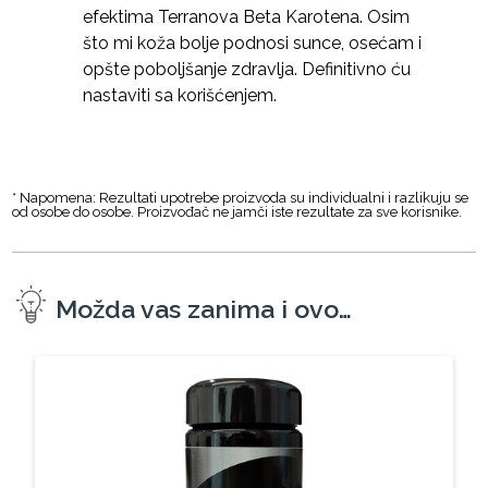
efektima Terranova Beta Karotena. Osim
što mi koža bolje podnosi sunce, osećam i
opšte poboljšanje zdravlja. Definitivno ću
nastaviti sa korišćenjem.
* Napomena: Rezultati upotrebe proizvoda su individualni i razlikuju se
od osobe do osobe. Proizvođač ne jamči iste rezultate za sve korisnike.
Možda vas zanima i ovo…