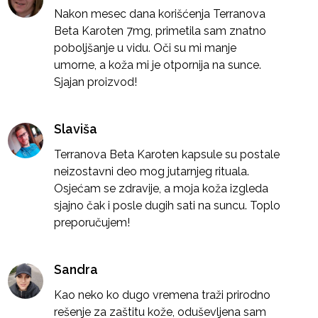
Nakon mesec dana korišćenja Terranova
Beta Karoten 7mg, primetila sam znatno
poboljšanje u vidu. Oči su mi manje
umorne, a koža mi je otpornija na sunce.
Sjajan proizvod!
Slaviša
Terranova Beta Karoten kapsule su postale
neizostavni deo mog jutarnjeg rituala.
Osjećam se zdravije, a moja koža izgleda
sjajno čak i posle dugih sati na suncu. Toplo
preporučujem!
Sandra
Kao neko ko dugo vremena traži prirodno
rešenje za zaštitu kože, oduševljena sam