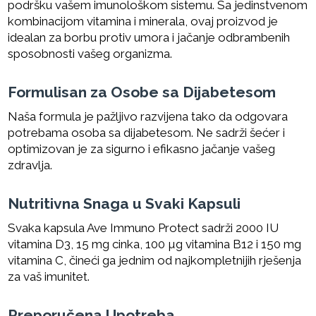
podršku vašem imunološkom sistemu. Sa jedinstvenom
kombinacijom vitamina i minerala, ovaj proizvod je
idealan za borbu protiv umora i jačanje odbrambenih
sposobnosti vašeg organizma.
Formulisan za Osobe sa Dijabetesom
Naša formula je pažljivo razvijena tako da odgovara
potrebama osoba sa dijabetesom. Ne sadrži šećer i
optimizovan je za sigurno i efikasno jačanje vašeg
zdravlja.
Nutritivna Snaga u Svaki Kapsuli
Svaka kapsula Ave Immuno Protect sadrži 2000 IU
vitamina D3, 15 mg cinka, 100 µg vitamina B12 i 150 mg
vitamina C, čineći ga jednim od najkompletnijih rješenja
za vaš imunitet.
Preporučena Upotreba