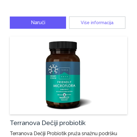
Naruči
Više informacija
Terranova Dečiji probiotik
Terranova Dečiji Probiotik pruža snažnu podršku