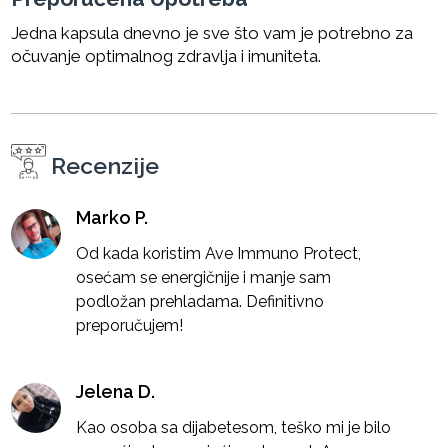
Jedna kapsula dnevno je sve što vam je potrebno za
očuvanje optimalnog zdravlja i imuniteta.
Recenzije
Marko P.
Od kada koristim Ave Immuno Protect,
osećam se energičnije i manje sam
podložan prehladama. Definitivno
preporučujem!
Jelena D.
Kao osoba sa dijabetesom, teško mi je bilo