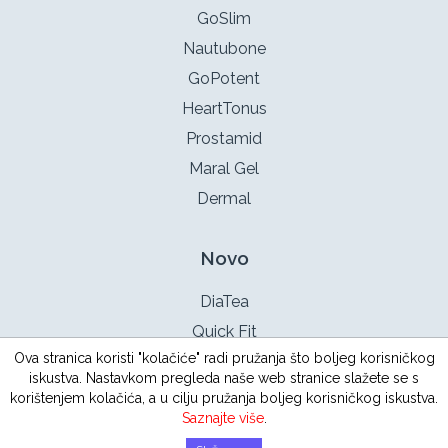
GoSlim
Nautubone
GoPotent
HeartTonus
Prostamid
Maral Gel
Dermal
Novo
DiaTea
Quick Fit
Ova stranica koristi "kolačiće" radi pružanja što boljeg korisničkog
TestoX
iskustva. Nastavkom pregleda naše web stranice slažete se s
Intimotea
korištenjem kolačića, a u cilju pružanja boljeg korisničkog iskustva.
Saznajte više
.