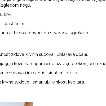
m izgledom nogu.
u krvi
 i elastičnim
erana aktivnost dovodi do stvaranja ugrušaka
čnost zidova krvnih sudova i ublažava upale.
 i njeguju kožu na nogamai ublažavaju prekomjerno zno
rvnih sudova i ima antioksidativni efekat.
ju krvne sudove i smanjuju krhkost kapilara.