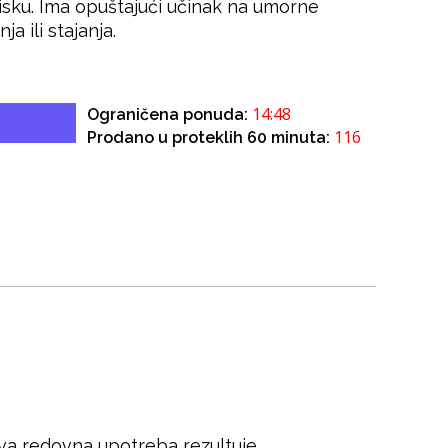
sku. Ima opuštajući učinak na umorne
 ili stajanja.
14:47
Ograničena ponuda:
116
Prodano u proteklih 60 minuta:
ova redovna upotreba rezultuje