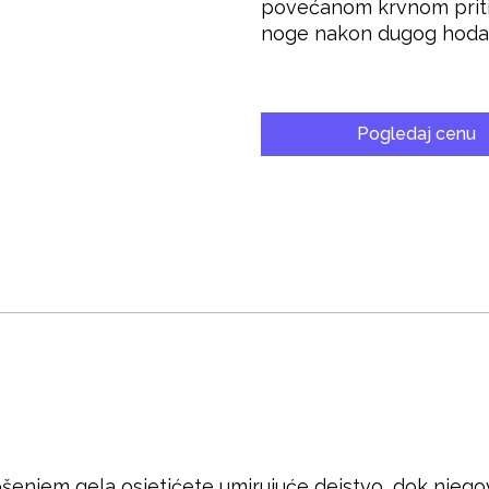
povećanom krvnom priti
noge nakon dugog hodanja
Pogledaj cenu
ošenjem gela osjetićete umirujuće dejstvo, dok njeg