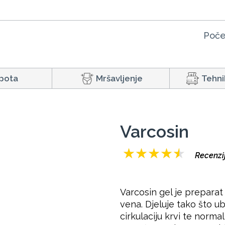
Poče
pota
Mršavljenje
Tehni
Varcosin
★
★
★
★
★
Recenzij
Varcosin gel je preparat
vena. Djeluje tako što u
cirkulaciju krvi te norma