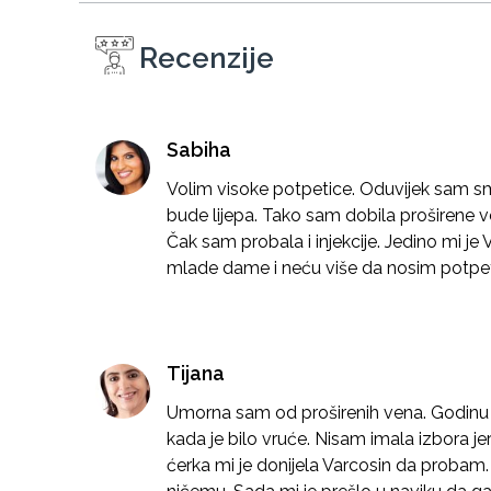
Recenzije
Sabiha
Volim visoke potpetice. Oduvijek sam sma
bude lijepa. Tako sam dobila proširene 
Čak sam probala i injekcije. Jedino mi
mlade dame i neću više da nosim potpet
Tijana
Umorna sam od proširenih vena. Godinu 
kada je bilo vruće. Nisam imala izbora j
ćerka mi je donijela Varcosin da probam.