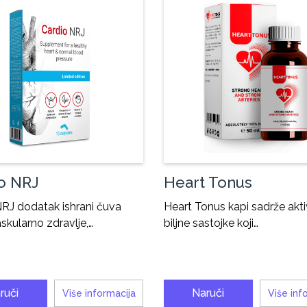
o NRJ
Heart Tonus
NRJ dodatak ishrani čuva
Heart Tonus kapi sadrže akt
skularno zdravlje,…
biljne sastojke koji…
ruči
Naruči
Više informacija
Više inf