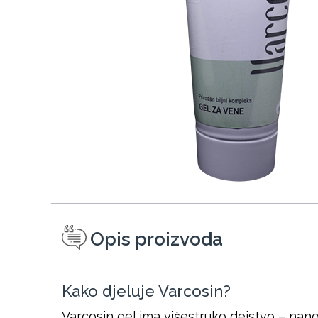
Opis proizvoda
Kako djeluje Varcosin?
Varcosin gel ima višestruko dejstvo – nan