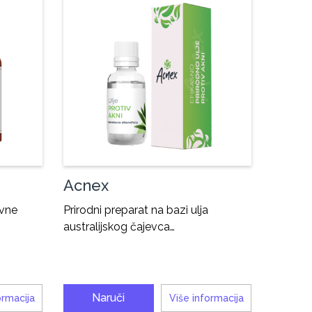
Acnex
ivne
Prirodni preparat na bazi ulja
australijskog čajevca…
Naruči
ormacija
Više informacija