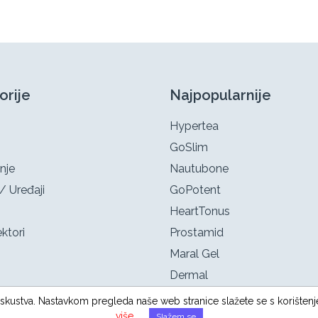
orije
Najpopularnije
Hypertea
GoSlim
nje
Nautubone
/ Uređaji
GoPotent
HeartTonus
ktori
Prostamid
Maral Gel
Dermal
g iskustva. Nastavkom pregleda naše web stranice slažete se s korištenj
više
.
Slažem se