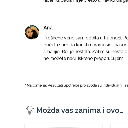
ničemu. Sada mi je prešlo u naviku da g
Ana
Proširene vene sam dobila u trudnoći. Po
Počela sam da koristim Varcosin i nako
smanjio. Bol je nestala. Zatim su nestale i
ne možete naći. Iskreno preporučujem!
* Napomena: Rezultati upotrebe proizvoda su individualni i ra
Možda vas zanima i ovo…