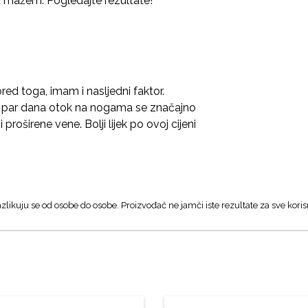
a mažem. Pogledajte rezultate!
red toga, imam i nasljedni faktor.
n par dana otok na nogama se značajno
 proširene vene. Bolji lijek po ovoj cijeni
zlikuju se od osobe do osobe. Proizvođač ne jamči iste rezultate za sve koris