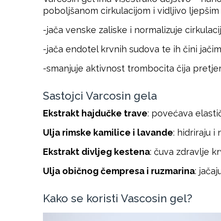
poboljšanom cirkulacijom i vidljivo ljepši
-jača venske zaliske i normalizuje cirkulacij
-jača endotel krvnih sudova te ih čini jačim
-smanjuje aktivnost trombocita čija pretj
Sastojci Varcosin gela
Ekstrakt hajdučke trave
: povećava elasti
Ulja rimske kamilice i lavande
: hidriraju
Ekstrakt divljeg kestena
: čuva zdravlje k
Ulja običnog čempresa i ruzmarina
: jača
Kako se koristi Vascosin gel?