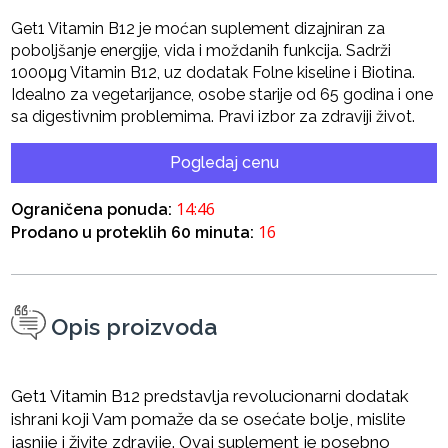
Get1 Vitamin B12 je moćan suplement dizajniran za
poboljšanje energije, vida i moždanih funkcija. Sadrži
1000μg Vitamin B12, uz dodatak Folne kiseline i Biotina.
Idealno za vegetarijance, osobe starije od 65 godina i one
sa digestivnim problemima. Pravi izbor za zdraviji život.
Pogledaj cenu
14:45
Ograničena ponuda:
16
Prodano u proteklih 60 minuta:
Opis proizvoda
Get1 Vitamin B12 predstavlja revolucionarni dodatak
ishrani koji Vam pomaže da se osećate bolje, mislite
jasnije i živite zdravije. Ovaj suplement je posebno