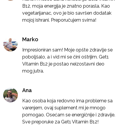
B12, moja energija je znatno porasla. Kao
vegetarijanac, ovo je bio savršen dodatak
mojoj ishrani. Preporučujem svima!
Marko
Impresioniran sam! Moje opšte zdravlje se
poboljšalo, a i vid mi se čini oštrijim. Get1
Vitamin B12 je postao neizostavni deo
mog jutra.
Ana
Kao osoba koja redovno ima probleme sa
varenjem, ovaj suplement mi je mnogo
pomogao. Osećam se energičnije i zdravije.
Sve preporuke za Get1 Vitamin B12!