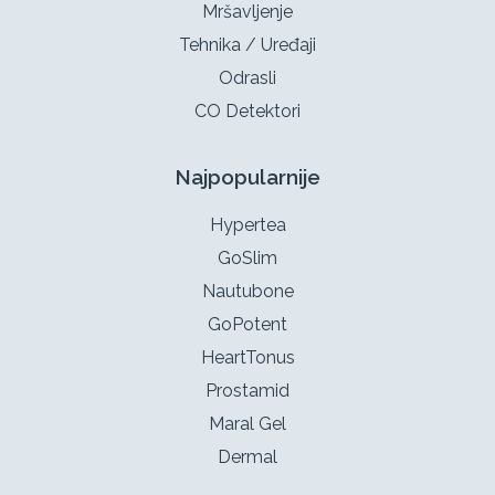
Mršavljenje
Tehnika / Uređaji
Odrasli
CO Detektori
Najpopularnije
Hypertea
GoSlim
Nautubone
GoPotent
HeartTonus
Prostamid
Maral Gel
Dermal