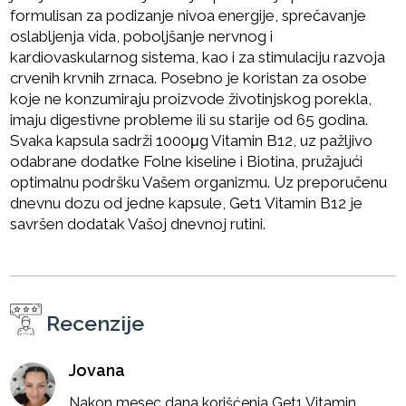
formulisan za podizanje nivoa energije, sprečavanje
oslabljenja vida, poboljšanje nervnog i
kardiovaskularnog sistema, kao i za stimulaciju razvoja
crvenih krvnih zrnaca. Posebno je koristan za osobe
koje ne konzumiraju proizvode životinjskog porekla,
imaju digestivne probleme ili su starije od 65 godina.
Svaka kapsula sadrži 1000μg Vitamin B12, uz pažljivo
odabrane dodatke Folne kiseline i Biotina, pružajući
optimalnu podršku Vašem organizmu. Uz preporučenu
dnevnu dozu od jedne kapsule, Get1 Vitamin B12 je
savršen dodatak Vašoj dnevnoj rutini.
Recenzije
Jovana
Nakon mesec dana korišćenja Get1 Vitamin