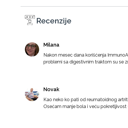
Recenzije
Milana
Nakon mesec dana korišćenja ImmunoAv
problemi sa digestivnim traktom su se z
Novak
Kao neko ko pati od reumatoidnog artrit
Osećam manje bola i veću pokretljivost