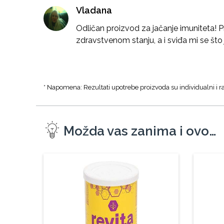
Vladana
Odličan proizvod za jačanje imuniteta! 
zdravstvenom stanju, a i sviđa mi se što 
* Napomena: Rezultati upotrebe proizvoda su individualni i ra
Možda vas zanima i ovo…