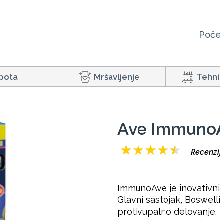
Poče
pota
Mršavljenje
Tehni
Ave Immuno
★
★
★
★
★
Recenzi
ImmunoAve je inovativni 
Glavni sastojak, Boswelli
protivupalno delovanje.