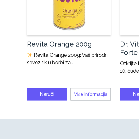
Revita Orange 200g
Dr. V
Forte
Revita Orange 200g: Vaš prirodni
saveznik u borbi za…
Otkrijte
10, čud
Naruči
Na
Više informacija