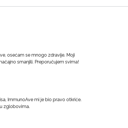
e, osećam se mnogo zdravije. Moji
načajno smanjili. Preporučujem svima!
isa, ImmunoAve mi je bio pravo otkriće.
 u zglobovima.