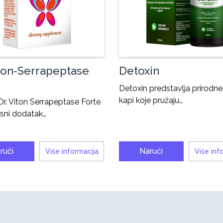
iton-Serrapeptase
Detoxin
Detoxin predstavlja prirodne 
kapi koje pružaju…
 Dr. Viton Serrapeptase Forte
esni dodatak…
ruči
Naruči
Više informacija
Više inf