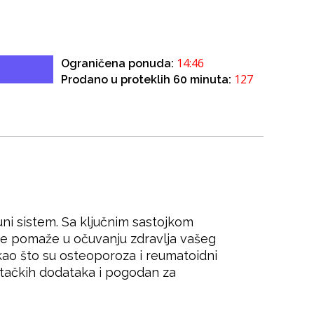
14:46
Ograničena ponuda:
127
Prodano u proteklih 60 minuta:
ni sistem. Sa ključnim sastojkom
ve pomaže u očuvanju zdravlja vašeg
kao što su osteoporoza i reumatoidni
eštačkih dodataka i pogodan za