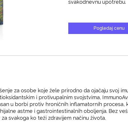
svakodnevnu upotrebu.
Pogledaj cenu
nje za osobe koje žele prirodno da ojačaju svoj imu
tioksidantskim i protivupalnim svojstvima, ImmunoA
san u borbi protiv hroničnih inflamatornih procesa, 
nhijalne astme i gastrointestinalnih oboljenja. Bez v
 za svakoga ko teži zdravijem načinu života.