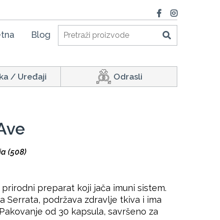
tna
Blog
ka / Uređaji
Odrasli
Ave
ja (508)
prirodni preparat koji jača imuni sistem.
a Serrata, podržava zdravlje tkiva i ima
 Pakovanje od 30 kapsula, savršeno za