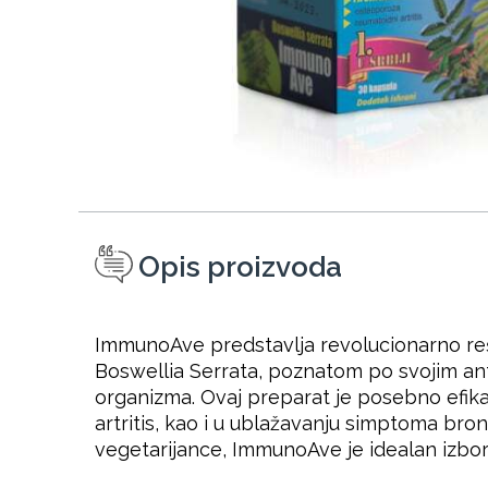
Opis proizvoda
ImmunoAve predstavlja revolucionarno reše
Boswellia Serrata, poznatom po svojim an
organizma. Ovaj preparat je posebno efika
artritis, kao i u ublažavanju simptoma bro
vegetarijance, ImmunoAve je idealan izbor