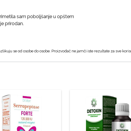
Primetila sam poboljšanje u opštem
je prirodan.
zlikuju se od osobe do osobe. Proizvođač ne jamči iste rezultate za sve koris