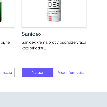
Sanidex
biljne
Sanidex krema protiv psorijaze vraća
koži prirodnu…
Naruči
ormacija
Više informacija