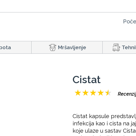
Poče
pota
Mršavljenje
Tehni
Cistat
★
★
★
★
★
Recenzi
Cistat kapsule predstavl
infekcija kao i cista na 
koje ulaze u sastav Cis