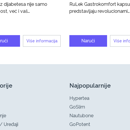
z dijabetesa nije samo
RuLek Gastrokomfort kapsu
st, već i vaš…
predstavljaju revolucionarni…
ruči
Naruči
Više informacija
Više inf
orije
Najpopularnije
Hypertea
GoSlim
nje
Nautubone
/ Uređaji
GoPotent