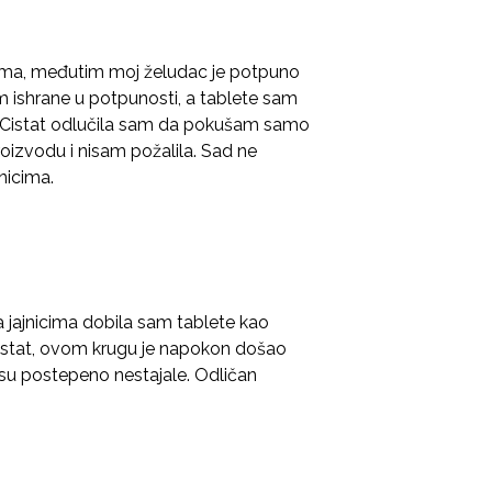
ticima, međutim moj želudac je potpuno
 ishrane u potpunosti, a tablete sam
 Cistat odlučila sam da pokušam samo
oizvodu i nisam požalila. Sad ne
nicima.
 jajnicima dobila sam tablete kao
 Cistat, ovom krugu je napokon došao
e su postepeno nestajale. Odličan