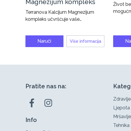
Magnezijum kompleks
Život be
mogućno
Terranova Kalcijum Magnezijum
kompleks učvršćuje vaše…
Naruči
Na
Više informacija
Pratite nas na:
Kateg
Zdravlje
Ljepota
Mršavlje
Info
Tehnika 